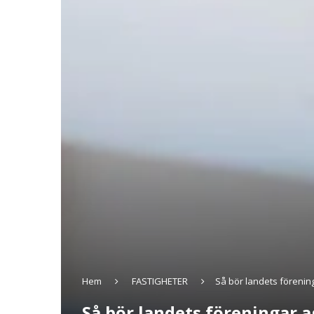
Hem
FASTIGHETER
Så bör landets förenin
Så bör landets föreningar 