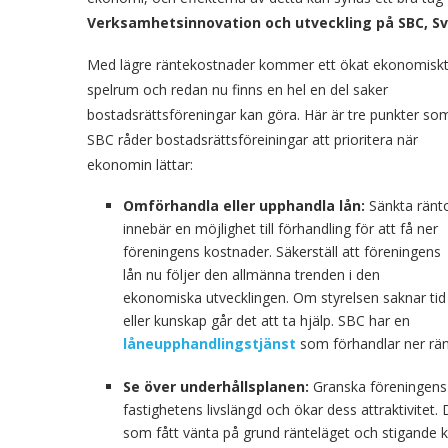
Verksamhetsinnovation och utveckling på SBC, S
Med lägre räntekostnader kommer ett ökat ekonomisk
spelrum och redan nu finns en hel en del saker
bostadsrättsföreningar kan göra. Här är tre punkter so
SBC råder bostadsrättsföreiningar att prioritera när
ekonomin lättar:
Omförhandla eller upphandla lån:
Sänkta ränt
innebär en möjlighet till förhandling för att få ner
föreningens kostnader. Säkerställ att föreningens
lån nu följer den allmänna trenden i den
ekonomiska utvecklingen. Om styrelsen saknar tid
eller kunskap går det att ta hjälp. SBC har en
låneupphandlingstjänst
som förhandlar ner rän
Se över underhållsplanen:
Granska föreningens u
fastighetens livslängd och ökar dess attraktivitet.
som fått vänta på grund ränteläget och stigande 