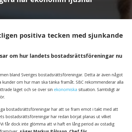
ligen positiva tecken med sjunkande
sar om hur landets bostadsrättsföreningar nu
men bland Sveriges bostadsrättsföreningar. Detta är även något
na kunder om hur man ska tänka framåt. SBC rekommenderar alla
ättrade läget och se över sin
ekonomiska
situation. Samtidigt är
ör.
a bostadsrättsföreningar har att se fram emot i takt med att
s bostadsrättsföreningar har redan börjat planas ut vilket
 Vi får dock inte glömma att vi haft en lång period av ostadig
g framöver,
säger Markus Pålsson, Chef för