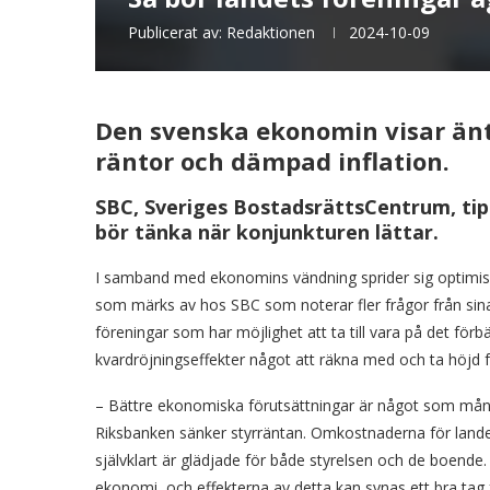
Publicerat av:
Redaktionen
2024-10-09
Den svenska ekonomin visar änt
räntor och dämpad inflation.
SBC, Sveriges BostadsrättsCentrum, tip
bör tänka när konjunkturen lättar.
I samband med ekonomins vändning sprider sig optimis
som märks av hos SBC som noterar fler frågor från si
föreningar som har möjlighet att ta till vara på det förb
kvardröjningseffekter något att räkna med och ta höjd f
– Bättre ekonomiska förutsättningar är något som mång
Riksbanken sänker styrräntan. Omkostnaderna för landet
självklart är glädjade för både styrelsen och de boende.
ekonomi, och effekterna av detta kan synas ett bra ta