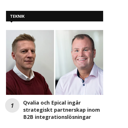
TEKNIK
Nordec levererar stommen till
Orterna där svenskarn
Hitachi Energys utbyggnad i...
minst och störst
2026-07-17
2026-07-16
Qvalia och Epical ingår
strategiskt partnerskap inom
B2B integrationslösningar