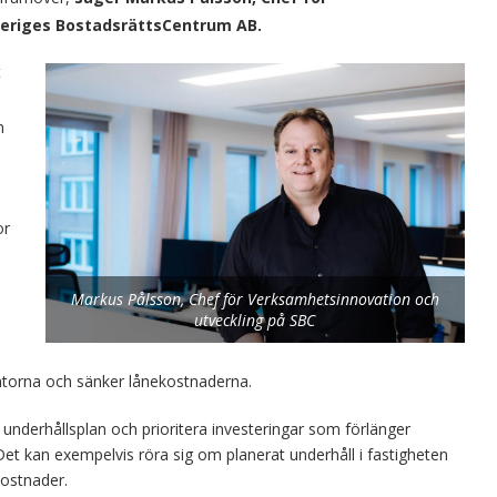
veriges BostadsrättsCentrum AB.
t
m
or
Markus Pålsson, Chef för Verksamhetsinnovation och
utveckling på SBC
torna och sänker lånekostnaderna.
nderhållsplan och prioritera investeringar som förlänger
 Det kan exempelvis röra sig om planerat underhåll i fastigheten
kostnader.