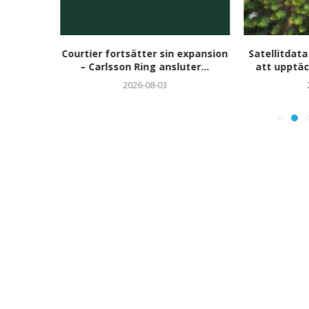
aren 2026
Courtier fortsätter sin expansion
Satellitdata
i...
– Carlsson Ring ansluter...
att upptäc
2026-08-03