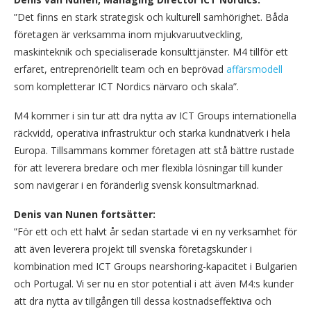
”Det finns en stark strategisk och kulturell samhörighet. Båda
företagen är verksamma inom mjukvaruutveckling,
maskinteknik och specialiserade konsulttjänster. M4 tillför ett
erfaret, entreprenöriellt team och en beprövad
affärsmodell
som kompletterar ICT Nordics närvaro och skala”.
M4 kommer i sin tur att dra nytta av ICT Groups internationella
räckvidd, operativa infrastruktur och starka kundnätverk i hela
Europa. Tillsammans kommer företagen att stå bättre rustade
för att leverera bredare och mer flexibla lösningar till kunder
som navigerar i en föränderlig svensk konsultmarknad.
Denis van Nunen fortsätter:
”För ett och ett halvt år sedan startade vi en ny verksamhet för
att även leverera projekt till svenska företagskunder i
kombination med ICT Groups nearshoring-kapacitet i Bulgarien
och Portugal. Vi ser nu en stor potential i att även M4:s kunder
att dra nytta av tillgången till dessa kostnadseffektiva och