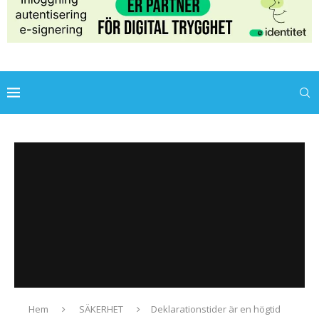
Hem
SÄKERHET
Deklarationstider är en högtid