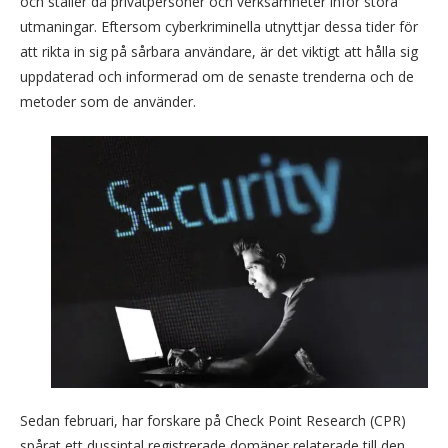
och ställer då privatpersoner och verksamheter inför stora
utmaningar. Eftersom cyberkriminella utnyttjar dessa tider för
att rikta in sig på sårbara användare, är det viktigt att hålla sig
uppdaterad och informerad om de senaste trenderna och de
metoder som de använder.
Sedan februari, har forskare på Check Point Research (CPR)
spårat ett dussintal registrerade domäner relaterade till den