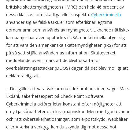
brittiska skattemyndigheten (HMRC) och hela 46 procent av
dessa klassas som skadliga eller suspekta.
Cyberkriminella
använder sig av falska URL:er som efterliknar legitima
domännamn som används av myndigheter. Liknande nätfiske-
kampanjer har även upptäckts i USA, där kriminella utger sig
för att vara den amerikanska skattemyndigheten (IRS) för att
på så sätt stjäla användarnas information. Skatteverket
meddelande även i mars att de blivit utsatta för
överbelastningsattacker (DDOS) dagen då det blev möjligt att
deklarera digitalt.
– Det gäller att vara vaksam nu i deklarationstider, säger Mats
Ekdahl, säkerhetsexpert på Check Point Software.
Cyberkriminella aktörer letar konstant efter möjligheter att
utnyttja sårbarheter och lura människor. Men med goda vanor
och rätt cybersäkerhetlösningar, som e-postskydd, webbfilter
eller AI-drivna verktyg, kan du skydda dig mot dessa hot.