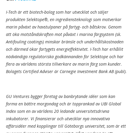
I-Tech är ett biotech-bolag som har utvecklat och säljer
produkten Selektope®, en ingrediensteknologi som motverkar
marin påväxt av havstulpaner på fartyg- och båtskrov. Genom
att öka motståndskraften mot påväxt i marina färgsystem (sk.
Antifouling coatings) minskar bränsle och underhållskostnaden
och därmed ökar fartygets energieffektivitet. I-Tech har erhållit
nödvändiga regulatoriska godkännanden för Selektope och har
flera av världens största tillverkare av marin färg som kunder.
Bolagets Certified Adviser är Carnegie Investment Bank AB (publ).
GU Ventures bygger företag av banbrytande idéer som kan
forma en bättre morgondag och är topprankad av UBI Global
Index som en av världens 20 ledande universitetsdrivna
inkubatorer. Vi finansierar och utvecklar nya innovativa
affärsidéer med kopplingar till Göteborgs universitet, som är ett