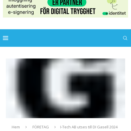
Hem
FÖRETAG
I-Tech AB utses till DI Gasell 2024