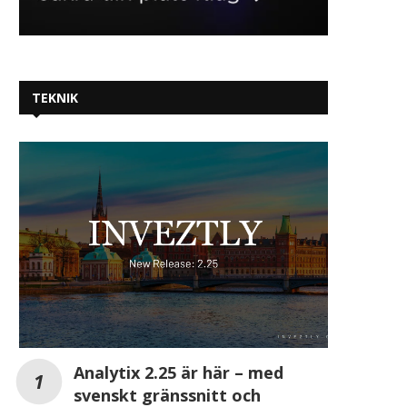
TEKNIK
Chalmers Ventures investerar i
Lumera utser nya
Detecht – vill bli...
styrelseledamöte
2026-05-06
2026-05-04
Analytix 2.25 är här – med
svenskt gränssnitt och