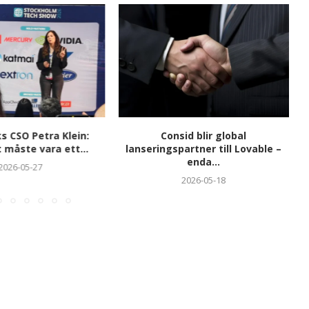
 CSO Petra Klein:
Consid blir global
 måste vara ett...
lanseringspartner till Lovable –
enda...
2026-05-27
2026-05-18