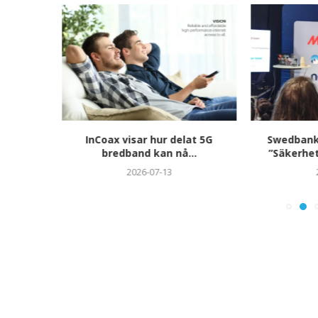
dstennis
InCoax visar hur delat 5G
Swedbanks
mar
bredband kan nå...
”Säkerhet
2026-07-13