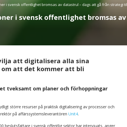
er i svensk offentlighet bromsas av datastrul – dags att gå från strategi ti
ner i svensk offentlighet bromsas av 
lja att digitalisera alla sina
 om att det kommer att bli
det tveksamt om planer och förhoppningar
dligt större resurser på praktisk digitalisering av processer och
sdirektör på affärssystemsleverantören
Unit4
.
00 beslutsfattare i svensk offentlig sektor har intervjuats, anger