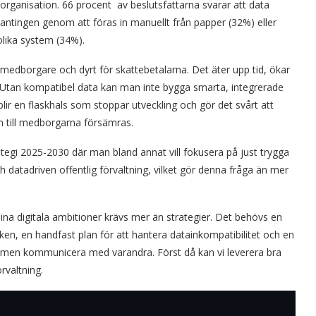
 organisation. 66 procent av beslutsfattarna svarar att data
tingen genom att föras in manuellt från papper (32%) eller
lika system (34%).
medborgare och dyrt för skattebetalarna. Det äter upp tid, ökar
. Utan kompatibel data kan man inte bygga smarta, integrerade
blir en flaskhals som stoppar utveckling och gör det svårt att
en till medborgarna försämras.
rategi 2025-2030 där man bland annat vill fokusera på just trygga
 datadriven offentlig förvaltning, vilket gör denna fråga än mer
sina digitala ambitioner krävs mer än strategier. Det behövs en
en, en handfast plan för att hantera datainkompatibilitet och en
ystemen kommunicera med varandra. Först då kan vi leverera bra
rvaltning.