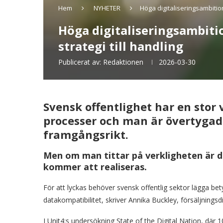
Hem
NYHETER
Höga digitaliseringsambition
Höga digitaliseringsambitio
strategi till handling
Publicerat av:
Redaktionen
2026-03-30
Svensk offentlighet har en stor vi
processer och man är övertygad
framgångsrikt.
Men om man tittar på verkligheten är 
kommer att realiseras.
För att lyckas behöver svensk offentlig sektor lägga bety
datakompatibilitet, skriver Annika Buckley, försäljning
I Unit4:s undersökning State of the Digital Nation, där 1