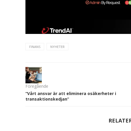
FINANS
NYHETER
Föregående
“Vårt ansvar är att eliminera osäkerheter i
transaktionskedjan”
RELATE