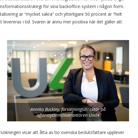
ansformationsstrategi för sina backoffice-system i någon form.
alisering är “mycket säkra” och ytterligare 50 procent är “helt
levereras i tid. Svaren är ännu mer positiva när det gäller att
Annika Buckley, försäljningsdirektör på
affärssystemsleverantören Unit4
kningen visar att åtta av tio svenska beslutsfattare upplever