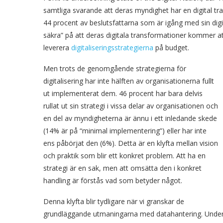
samtliga svarande att deras myndighet har en digital tr
44 procent av beslutsfattarna som är igång med sin digit
säkra” på att deras digitala transformationer kommer att 
leverera
digitaliseringsstrategierna
på budget.
Men trots de genomgående strategierna för
digitalisering har inte hälften av organisationerna fullt
ut implementerat dem. 46 procent har bara delvis
rullat ut sin strategi i vissa delar av organisationen och
en del av myndigheterna är ännu i ett inledande skede
(14% är på “minimal implementering”) eller har inte
ens påbörjat den (6%). Detta är en klyfta mellan vision
och praktik som blir ett konkret problem. Att ha en
strategi är en sak, men att omsätta den i konkret
handling är förstås vad som betyder något.
Denna klyfta blir tydligare när vi granskar de
grundläggande utmaningarna med datahantering. Undersö