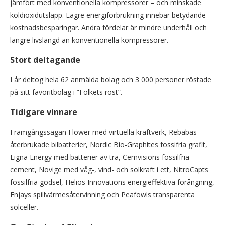
jämfört med konventionella kompressorer – och minskade
koldioxidutsläpp. Lägre energiförbrukning innebär betydande
kostnadsbesparingar. Andra fördelar är mindre underhåll och
längre livslängd än konventionella kompressorer.
Stort deltagande
I år deltog hela 62 anmälda bolag och 3 000 personer röstade
på sitt favoritbolag i ”Folkets röst”.
Tidigare vinnare
Framgångssagan Flower med virtuella kraftverk, Rebabas
återbrukade bilbatterier, Nordic Bio-Graphites fossifria grafit,
Ligna Energy med batterier av trä, Cemvisions fossilfria
cement, Novige med våg-, vind- och solkraft i ett, NitroCapts
fossilfria gödsel, Helios Innovations energieffektiva förångning,
Enjays spillvärmesåtervinning och Peafowls transparenta
solceller.