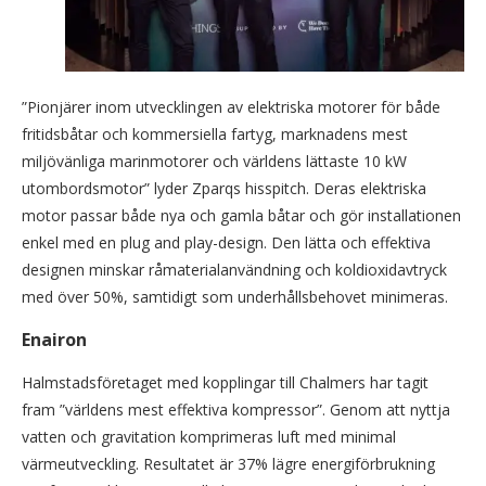
”Pionjärer inom utvecklingen av elektriska motorer för både
fritidsbåtar och kommersiella fartyg, marknadens mest
miljövänliga marinmotorer och världens lättaste 10 kW
utombordsmotor” lyder Zparqs hisspitch. Deras elektriska
motor passar både nya och gamla båtar och gör installationen
enkel med en plug and play-design. Den lätta och effektiva
designen minskar råmaterialanvändning och koldioxidavtryck
med över 50%, samtidigt som underhållsbehovet minimeras.
Enairon
Halmstadsföretaget med kopplingar till Chalmers har tagit
fram ”världens mest effektiva kompressor”. Genom att nyttja
vatten och gravitation komprimeras luft med minimal
värmeutveckling. Resultatet är 37% lägre energiförbrukning