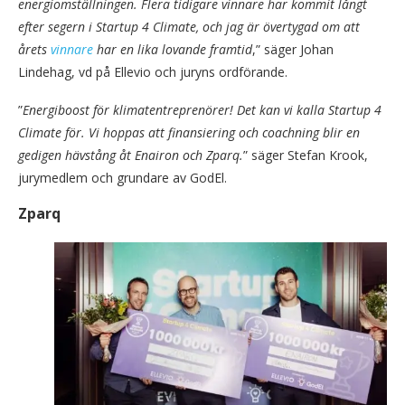
energiomställningen. Flera tidigare vinnare har kommit långt
efter segern i Startup 4 Climate, och jag är övertygad om att
årets
vinnare
har en lika lovande framtid
,” säger Johan
Lindehag, vd på Ellevio och juryns ordförande.
”
Energiboost för klimatentreprenörer! Det kan vi kalla Startup 4
Climate för. Vi hoppas att finansiering och coachning blir en
gedigen hävstång åt Enairon och Zparq.
” säger Stefan Krook,
jurymedlem och grundare av GodEl.
Zparq