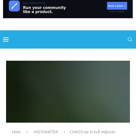
Hem
FASTIGHETER
CHAOS tar in två miljoner