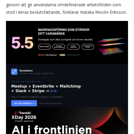
genom att ge användarna omdefinierade arbetsflöden som
stöd i deras beslutsfattande, förklarar Natalia Rincón-Eriksson.