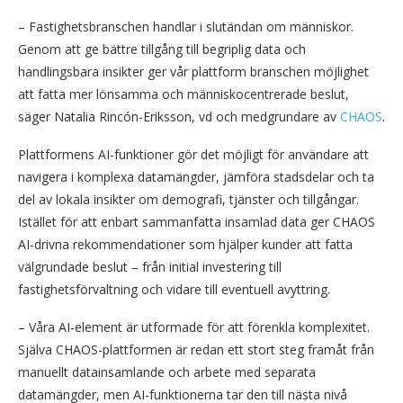
– Fastighetsbranschen handlar i slutändan om människor.
Genom att ge bättre tillgång till begriplig data och
handlingsbara insikter ger vår plattform branschen möjlighet
att fatta mer lönsamma och människocentrerade beslut,
säger Natalia Rincón-Eriksson, vd och medgrundare av
CHAOS
.
Plattformens AI-funktioner gör det möjligt för användare att
navigera i komplexa datamängder, jämföra stadsdelar och ta
del av lokala insikter om demografi, tjänster och tillgångar.
Istället för att enbart sammanfatta insamlad data ger CHAOS
AI-drivna rekommendationer som hjälper kunder att fatta
välgrundade beslut – från initial investering till
fastighetsförvaltning och vidare till eventuell avyttring.
– Våra AI-element är utformade för att förenkla komplexitet.
Själva CHAOS-plattformen är redan ett stort steg framåt från
manuellt datainsamlande och arbete med separata
datamängder, men AI-funktionerna tar den till nästa nivå