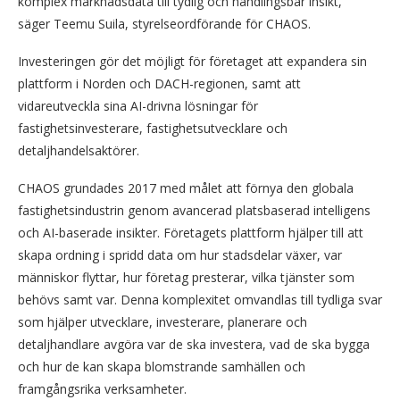
komplex marknadsdata till tydlig och handlingsbar insikt,
säger Teemu Suila, styrelseordförande för CHAOS.
Investeringen gör det möjligt för företaget att expandera sin
plattform i Norden och DACH-regionen, samt att
vidareutveckla sina AI-drivna lösningar för
fastighetsinvesterare, fastighetsutvecklare och
detaljhandelsaktörer.
CHAOS grundades 2017 med målet att förnya den globala
fastighetsindustrin genom avancerad platsbaserad intelligens
och AI-baserade insikter. Företagets plattform hjälper till att
skapa ordning i spridd data om hur stadsdelar växer, var
människor flyttar, hur företag presterar, vilka tjänster som
behövs samt var. Denna komplexitet omvandlas till tydliga svar
som hjälper utvecklare, investerare, planerare och
detaljhandlare avgöra var de ska investera, vad de ska bygga
och hur de kan skapa blomstrande samhällen och
framgångsrika verksamheter.