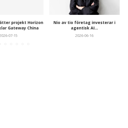
tter projekt Horizon
Nio av tio företag investerar i
klar Gateway China
agentisk AI...
2026-07-15
2026-06-16