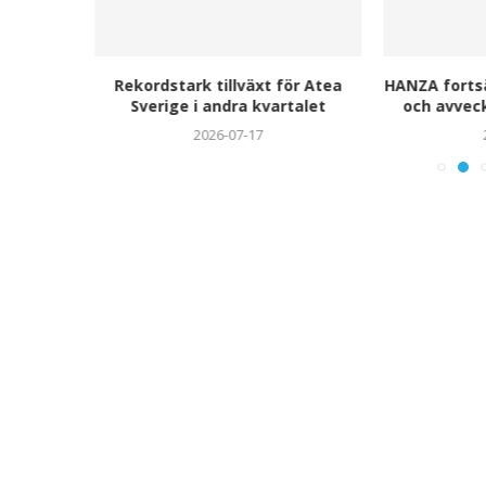
i för
Rekordstark tillväxt för Atea
HANZA fortsä
Sverige i andra kvartalet
och avvec
2026-07-17