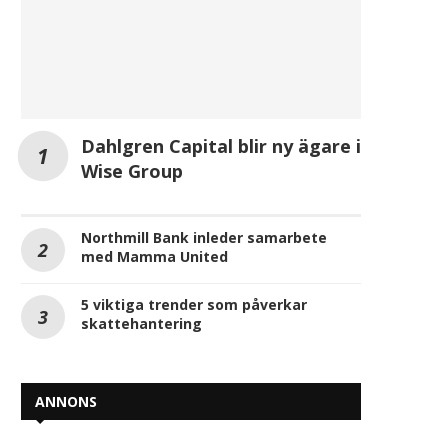
Svenska företag oroliga för
Sverige halkar efter
framtida kompetensbrist
konkurrensen om utlä
investeringar
2026-05-27
Dahlgren Capital blir ny ägare i
2026-05-22
Wise Group
Northmill Bank inleder samarbete
med Mamma United
5 viktiga trender som påverkar
skattehantering
ANNONS