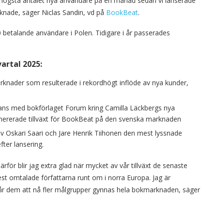
 högsta antalet nya användare på en månad sedan vi lanserade
äknade, säger Niclas Sandin, vd på
BookBeat
.
betalande användare i Polen. Tidigare i år passerades
artal 2025:
rknader som resulterade i rekordhögt inflöde av nya kunder,
ans med bokförlaget Forum kring Camilla Läckbergs nya
nererade tillväxt för BookBeat på den svenska marknaden
v Oskari Saari och Jare Henrik Tiihonen den mest lyssnade
ter lansering.
för blir jag extra glad när mycket av vår tillväxt de senaste
st omtalade författarna runt om i norra Europa. Jag är
år dem att nå fler målgrupper gynnas hela bokmarknaden, säger