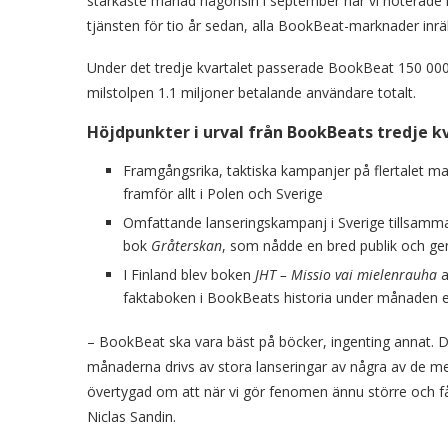
starkaste månad någonsin i september när vi noterade
tjänsten för tio år sedan, alla BookBeat-marknader inr
Under det tredje kvartalet passerade BookBeat 150 000 
milstolpen 1.1 miljoner betalande användare totalt.
Höjdpunkter i urval från BookBeats tredje kv
Framgångsrika, taktiska kampanjer på flertalet ma
framför allt i Polen och Sverige
Omfattande lanseringskampanj i Sverige tillsamm
bok
Gråterskan
, som nådde en bred publik och ge
I Finland blev boken
JHT – Missio vai mielenrauha
a
faktaboken i BookBeats historia under månaden ef
– BookBeat ska vara bäst på böcker, ingenting annat. Där
månaderna drivs av stora lanseringar av några av de me
övertygad om att när vi gör fenomen ännu större och f
Niclas Sandin.