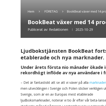
Hem
FÖRETAG
BookBeat växer med 14 proc
BookBeat växer med 14 proc
Publicerat av:
Redaktionen
2025-10-29
Ljudbokstjänsten BookBeat forts
etablerade och nya marknader.
Under årets första nio månader ökade i
rekordhögt inflöde av nya användare i f
– Det är fantastiskt att se att vi växer på alla
marknader
men utvecklingen i Sverige och Polen sticker verkligen ut
Sverige, som är en av Europas mest etablerade
ljudboksmarknader, noterar vi tio år efter vår beta-lan