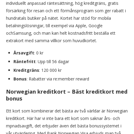
individuellt anpassad räntesättning, hög kreditgräns, gratis
försärking för resan och ett förmånsprogram som ger rabatt i
hundratals butiker på nätet. Kortet har stöd för mobila
betalningslösningar, till exempel via Apple, Google
ochSamsung, och man kan helt kostnadsfritt beställa ett
extrakort med samma villkor som huvudkortet.
Årsavgift
: 0 kr
Räntefritt
: Upp till 56 dagar
Kreditgräns
: 120 000 kr
Bonus
: Rabatter via re:member reward
Norwegian kreditkort – Bäst kreditkort med
bonus
Ett kort som kombinerar det bästa av två världar är Norwegian
kreditkort. Här har vi inte bara ett kort som saknar års- och
mpnadsavgift, det erbjuder även det bästa bonussystemet i
vår utvärdering. Med Bank Norwegian Visa erbjuds man två