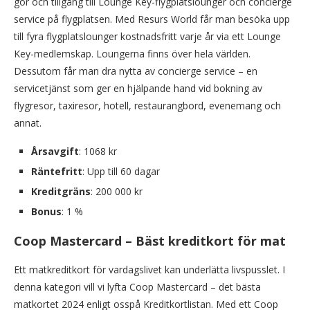
gör och tillgång till Lounge Key-flygplatslounger och concierge
service på flygplatsen. Med Resurs World får man besöka upp
till fyra flygplatslounger kostnadsfritt varje år via ett Lounge
Key-medlemskap. Loungerna finns över hela världen.
Dessutom får man dra nytta av concierge service – en
servicetjänst som ger en hjälpande hand vid bokning av
flygresor, taxiresor, hotell, restaurangbord, evenemang och
annat.
Årsavgift
: 1068 kr
Räntefritt
: Upp till 60 dagar
Kreditgräns
: 200 000 kr
Bonus
: 1 %
Coop Mastercard – Bäst kreditkort för mat
Ett matkreditkort för vardagslivet kan underlätta livspusslet. I
denna kategori vill vi lyfta Coop Mastercard – det bästa
matkortet 2024 enligt osspå Kreditkortlistan. Med ett Coop