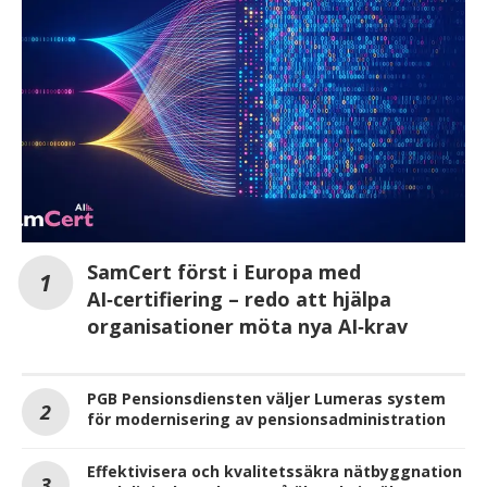
SamCert först i Europa med
AI‑certifiering – redo att hjälpa
organisationer möta nya AI‑krav
PGB Pensionsdiensten väljer Lumeras system
för modernisering av pensionsadministration
Effektivisera och kvalitetssäkra nätbyggnation