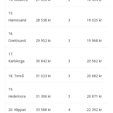
15.
Härnösand
28 538 kr
3
19 025 kr
16.
Oxelösund
29 952 kr
3
19 968 kr
17.
Karlskoga
30 842 kr
3
20 562 kr
18. Timrå
31 023 kr
3
20 682 kr
19.
Hedemora
31 306 kr
3
20 871 kr
20. Klippan
33 588 kr
4
22 392 kr