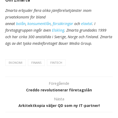
Om Zmarta
Zmarta erbjuder flera olika jämförelsetjänster inom
privatekonomi för bland
annat
bolån
,
konsumentlån
,
försäkringar
och
elavtal
. I
företagsgruppen ingår även
Elskling
. Zmarta grundades 1999
och har cirka 300 anställda i Sverige, Norge och Finland. Zmarta
ägs av det tyska medieföretaget Bauer Media Group.
EKONOMI
FINANS
FINTECH
Föregående
Creddo revolutionerar företagslån
Nästa
Arkitektkopia väljer QD som ny IT-partner!