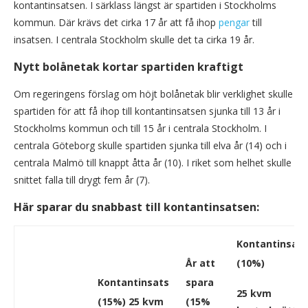
kontantinsatsen. I särklass längst är spartiden i Stockholms
kommun. Där krävs det cirka 17 år att få ihop
pengar
till
insatsen. I centrala Stockholm skulle det ta cirka 19 år.
Nytt bolånetak kortar spartiden kraftigt
Om regeringens förslag om höjt bolånetak blir verklighet skulle
spartiden för att få ihop till kontantinsatsen sjunka till 13 år i
Stockholms kommun och till 15 år i centrala Stockholm. I
centrala Göteborg skulle spartiden sjunka till elva år (14) och i
centrala Malmö till knappt åtta år (10). I riket som helhet skulle
snittet falla till drygt fem år (7).
Här sparar du snabbast till kontantinsatsen:
Kontantinsats
År att
(10%)
Kontantinsats
spara
25 kvm
(15%) 25 kvm
(15%