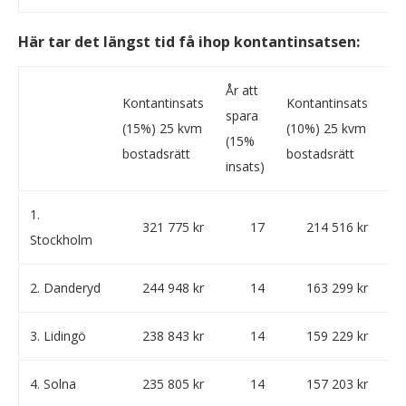
Här tar det längst tid få ihop kontantinsatsen:
År att
År 
Kontantinsats
Kontantinsats
spara
sp
(15%) 25 kvm
(10%) 25 kvm
(15%
(1
bostadsrätt
bostadsrätt
insats)
in
1.
321 775 kr
17
214 516 kr
Stockholm
2. Danderyd
244 948 kr
14
163 299 kr
3. Lidingö
238 843 kr
14
159 229 kr
4. Solna
235 805 kr
14
157 203 kr