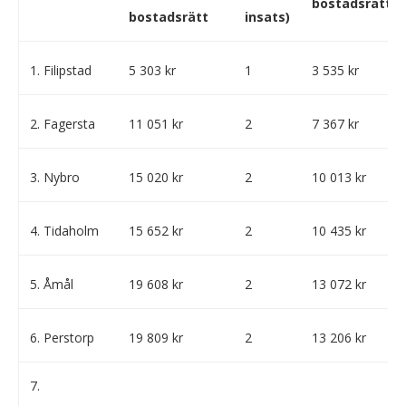
bostadsrätt
bostadsrätt
insats)
1. Filipstad
5 303 kr
1
3 535 kr
2. Fagersta
11 051 kr
2
7 367 kr
3. Nybro
15 020 kr
2
10 013 kr
4. Tidaholm
15 652 kr
2
10 435 kr
5. Åmål
19 608 kr
2
13 072 kr
6. Perstorp
19 809 kr
2
13 206 kr
7.