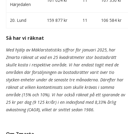
161 024 kr
11
107 350 kr
Härjedalen
20. Lund
159 877 kr
11
106 584 kr
Så har vi räknat
Med hjälp av Mäklarstatistiks siffror för januari 2025, har
Zmarta räknat ut vad en 25 kvadratmeter stor bostadsrätt
skulle kosta i respektive område. Vi har endast tagit med de
områden där försäljningen av bostadsrätter varit över tio
stycken enheter under de senaste tre månaderna. Därefter har
räknat ut vilken kontantinsats som skulle krävas i samma
område (15% och 10%). Vi har också räknat på ett sparande av
25 kr per dag (9 125 kr/år) i en indexfond med 8,33% årlig
avkastning (CAGR), vilket är snittet sedan 1986.