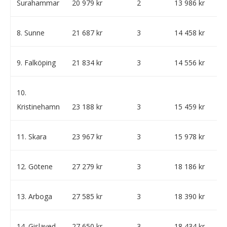
Surahammar
20 979 kr
2
13 986 kr
8. Sunne
21 687 kr
3
14 458 kr
9. Falköping
21 834 kr
3
14 556 kr
10.
Kristinehamn
23 188 kr
3
15 459 kr
11. Skara
23 967 kr
3
15 978 kr
12. Götene
27 279 kr
3
18 186 kr
13. Arboga
27 585 kr
3
18 390 kr
14. Gislaved
27 650 kr
3
18 434 kr