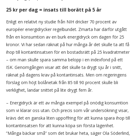
25 kr per dag = insats till borätt på 5 år
Enligt en relativt ny studie från NIH dricker 70 procent av
européer energidrycker regelbundet. Zmarta har därför utgått
från en konsumtion av en burk energidryck om dagen för 25
kronor. Vi har sedan räknat på hur många år det skulle ta att få
ihop till kontantinsatsen för en bostadsrätt på 25 kvadratmeter
– om man skulle spara samma belopp i en indexfond på ett
ISK. Genomgången visar att det skulle ta drygt sju år i snitt,
räknat på dagens krav på kontantinsats. Men om regeringens
förslag om höjt bolånetak från 85 till 90 procent skulle bli
verklighet, landar snittet på lite drygt fem år.
– Energidryck är ett av många exempel på onödig konsumtion
som vi klarar oss utan. Och precis som vår undersökning visar,
krävs det en ganska liten uppoffring för att kunna spara ihop till
kontantinsatsen för att kunna köpa sin första lägenhet.
”Många bäckar små” som det brukar heta, säger Ola Söderlind,