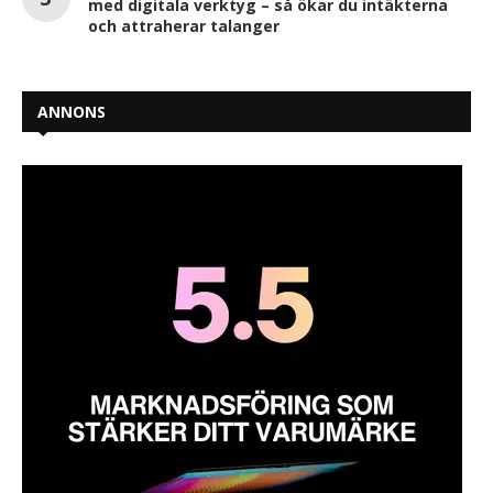
med digitala verktyg – så ökar du intäkterna
och attraherar talanger
ANNONS