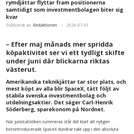
rymdjättar flyttar fram positionerna
samtidigt som investmentbolagen biter sig
kvar
Publicerat av:
Redaktionen
2026-07-01
– Efter maj månads mer spridda
köpaktivitet ser vi ett tydligt skifte
under juni där blickarna riktas
västerut.
Amerikanska teknikjättar tar stor plats, och
mest köpt av alla blir SpaceX, tätt följt av
stabila svenska investmentbolag och
utdelningsaktier. Det säger Carl-Henrik
Söderberg, sparekonom på Nordnet.
När junistatistiken summeras står det klart att nyligen
börsintroducerade SpaceX dundrar rakt upp i den absoluta