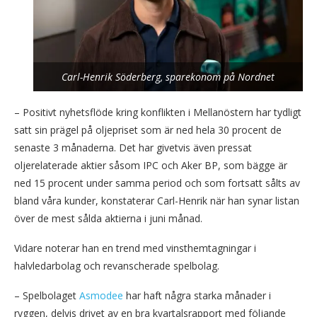
Carl-Henrik Söderberg, sparekonom på Nordnet
– Positivt nyhetsflöde kring konflikten i Mellanöstern har tydligt
satt sin prägel på oljepriset som är ned hela 30 procent de
senaste 3 månaderna. Det har givetvis även pressat
oljerelaterade aktier såsom IPC och Aker BP, som bägge är
ned 15 procent under samma period och som fortsatt sålts av
bland våra kunder, konstaterar Carl-Henrik när han synar listan
över de mest sålda aktierna i juni månad.
Vidare noterar han en trend med vinsthemtagningar i
halvledarbolag och revanscherade spelbolag.
– Spelbolaget
Asmodee
har haft några starka månader i
ryggen, delvis drivet av en bra kvartalsrapport med följande