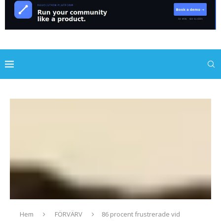
Hem
FÖRVÄRV
86 procent frustrerade vid