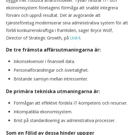
bygga mer robusta affärsmodeller. Tyvärr hindrar IT- och
ekonomisystem företagens förmåga att snabbt integrera
förvärv och uppnå resultat. Det är avgörande att
tjänsteföretag moderniserar sina administrativa system för att
förbli konkurrenskraftiga i framtiden, säger Bryce Wolf,
Director of Strategic Growth, på
Unit4
.
De tre främsta affärsutmaningarna är:
Inkonsekvenser i finansiell data.
Personalförändringar och övertalighet.
Bristande samsyn mellan intressenter.
De primära tekniska utmaningarna är:
Förmågan att effektivt fördela IT-kompetens och resurser.
Inkompatibla ekonomisystem.
Brist på standardisering av administrativa processer.
Som en följd av dessa hinder uppger