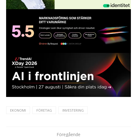
EKONOMI
FÖRETAG
INVESTERING
Föregående