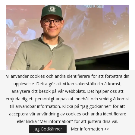
Vi använder cookies och andra identifierare för att förbättra din
upplevelse. Detta gör att vi kan säkerställa din åtkomst,
analysera ditt besök på vår webbplats. Det hjälper oss att
Fredrik Belin: Från utmaningar till
erbjuda dig ett personligt anpassat innehåll och smidig åtkomst
entreprenörskap – och en vilja att
till användbar information. Klicka på ”Jag godkänner” för att
hjälpa andra hitta sina drömmar
acceptera vår användning av cookies och andra identifierare
eller klicka ”Mer information” för att justera dina val.
Jag Godkänner
Mer Information >>
Succékväll när För-orten 2024 korade sina