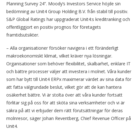
Planning Survey 24”. Moody’s Investors Service höjde sin
bedömning av Unit4 Group Holding B.V. från stabil till positiv.
S&P Global Ratings har uppgraderat Unit4:s kreditranking och
offentliggjort en positiv prognos för företagets
framtidsutsikter.
– Alla organisationer försöker navigera i ett föränderligt
makroekonomiskt klimat, vilket kräver nya lösningar.
Organisationer som behöver flexibilitet, skalbarhet, enklare IT
och bättre processer väljer att investera i molnet. Våra kunder
som har bytt till Unit4 ERPx maximerar värdet av sina data för
att fatta välgrundade beslut, vilket gör att de kan hantera
osäkerhet bättre. Vi är stolta över att våra kunder fortsatt
förlitar sig på oss för att sköta sina verksamheter och vi är
säkra på att vi erbjuder dem rätt förutsättningar för deras
molnresor, säger Johan Reventberg, Chief Revenue Officer på
Unit4.