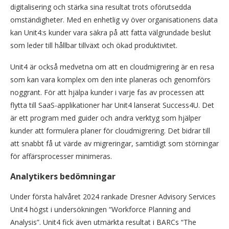
digitalisering och stärka sina resultat trots oförutsedda
omständigheter. Med en enhetlig vy över organisationens data
kan Unit4:s kunder vara säkra på att fatta välgrundade beslut
som leder till hållbar tillväxt och ökad produktivitet.
Unit4 är också medvetna om att en cloudmigrering är en resa
som kan vara komplex om den inte planeras och genomförs
noggrant. För att hjälpa kunder i varje fas av processen att
flytta till SaaS-applikationer har Unit4 lanserat Success4U. Det
är ett program med guider och andra verktyg som hjälper
kunder att formulera planer för cloudmigrering. Det bidrar till
att snabbt få ut värde av migreringar, samtidigt som störningar
för affärsprocesser minimeras.
Analytikers bedömningar
Under första halvåret 2024 rankade Dresner Advisory Services
Unit4 högst i undersökningen “Workforce Planning and
Analysis”. Unit4 fick även utmärkta resultat i BARCs “The