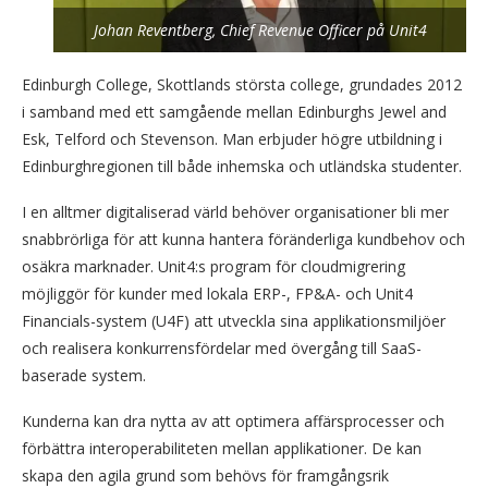
Johan Reventberg, Chief Revenue Officer på Unit4
Edinburgh College, Skottlands största college, grundades 2012
i samband med ett samgående mellan Edinburghs Jewel and
Esk, Telford och Stevenson. Man erbjuder högre utbildning i
Edinburghregionen till både inhemska och utländska studenter.
I en alltmer digitaliserad värld behöver organisationer bli mer
snabbrörliga för att kunna hantera föränderliga kundbehov och
osäkra marknader. Unit4:s program för cloudmigrering
möjliggör för kunder med lokala ERP-, FP&A- och Unit4
Financials-system (U4F) att utveckla sina applikationsmiljöer
och realisera konkurrensfördelar med övergång till SaaS-
baserade system.
Kunderna kan dra nytta av att optimera affärsprocesser och
förbättra interoperabiliteten mellan applikationer. De kan
skapa den agila grund som behövs för framgångsrik