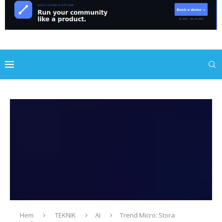
Hem
TEKNIK
AI
Trend Micro: Stora