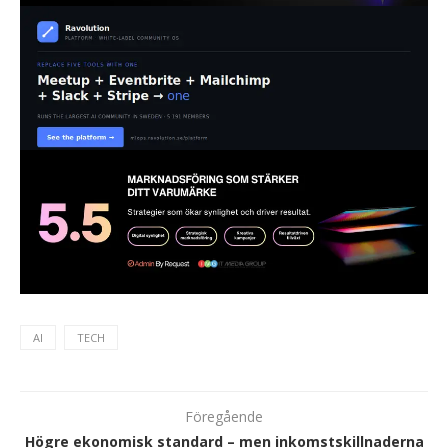
AI
TECH
Föregående
Högre ekonomisk standard – men inkomstskillnaderna