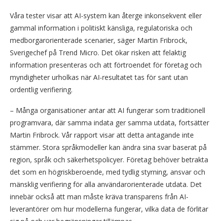
Våra tester visar att AI-system kan återge inkonsekvent eller
gammal information i politiskt känsliga, regulatoriska och
medborgarorienterade scenarier, säger Martin Fribrock,
Sverigechef på Trend Micro. Det ökar risken att felaktig
information presenteras och att förtroendet för företag och
myndigheter urholkas när AI-resultatet tas för sant utan
ordentlig verifiering.
– Många organisationer antar att AI fungerar som traditionell
programvara, där samma indata ger samma utdata, fortsätter
Martin Fribrock. Vår rapport visar att detta antagande inte
stämmer. Stora språkmodeller kan ändra sina svar baserat på
region, språk och säkerhetspolicyer. Företag behöver betrakta
det som en högriskberoende, med tydlig styrning, ansvar och
mänsklig verifiering för alla användarorienterade utdata. Det
innebär också att man måste kräva transparens från AI-
leverantörer om hur modellerna fungerar, vilka data de förlitar