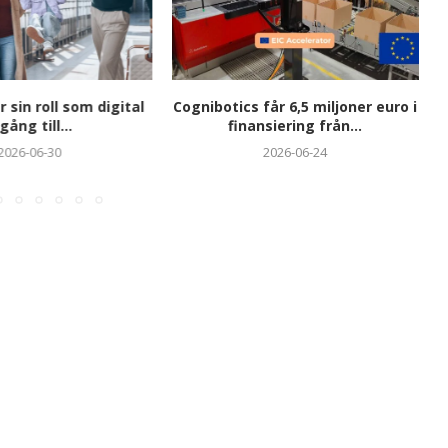
r sin roll som digital
Cognibotics får 6,5 miljoner euro i
gång till...
finansiering från...
2026-06-30
2026-06-24