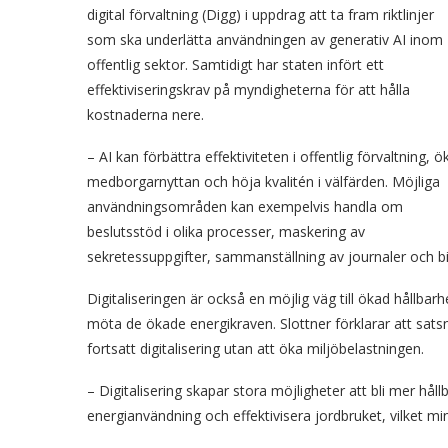
digital förvaltning (Digg) i uppdrag att ta fram riktlinjer
som ska underlätta användningen av generativ AI inom
offentlig sektor. Samtidigt har staten infört ett
effektiviseringskrav på myndigheterna för att hålla
kostnaderna nere.
– AI kan förbättra effektiviteten i offentlig förvaltning, ö
medborgarnyttan och höja kvalitén i välfärden. Möjliga
användningsområden kan exempelvis handla om
beslutsstöd i olika processer, maskering av
sekretessuppgifter, sammanställning av journaler och b
Digitaliseringen är också en möjlig väg till ökad hållbarhe
möta de ökade energikraven. Slottner förklarar att sats
fortsatt digitalisering utan att öka miljöbelastningen.
– Digitalisering skapar stora möjligheter att bli mer hål
energianvändning och effektivisera jordbruket, vilket min