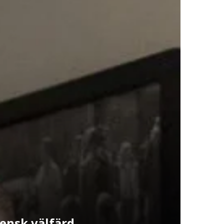
vensk välfärd