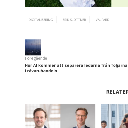
DIGITALISERING
ERIK SLOTTNER
VÄLFÄRD
Föregående
Hur AI kommer att separera ledarna från följarna
i råvaruhandeln
RELATE