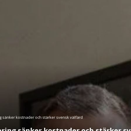
ring sänker kostnader och stärker svensk välfärd
isering sänker kostnader och stärker s