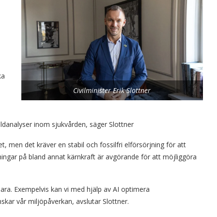
ka
Civilminister Erik Slottner
ildanalyser inom sjukvården, säger Slottner
t, men det kräver en stabil och fossilfri elförsörjning för att
ningar på bland annat kärnkraft är avgörande för att möjliggöra
lbara. Exempelvis kan vi med hjälp av AI optimera
skar vår miljöpåverkan, avslutar Slottner.