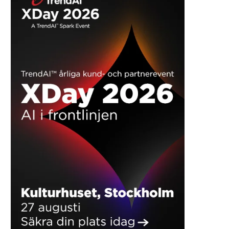
9 av 10 populäraste apparna i
Swappie lanserar
Sverige läcker...
rekonditionerade MacB
kvalitetssäkrad prestanda 
2026-06-17
2026-06-02