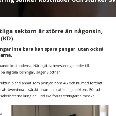
ntliga sektorn är större än någonsin,
 (KD).
ingar inte bara kan spara pengar, utan också
garna.
ande kostnaderna. När digitala investeringar leder till
på digitala lösningar, säger Slottner.
struktur, bland annat som pionjär inom 4G och nu med fortsatt
 att övervinna – särskilt inom den offentliga sektorn. För att
 osäkerheterna kring de juridiska förutsättningarna minska.
ör