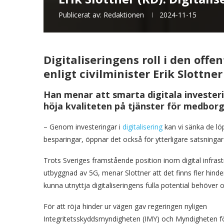
Publicerat av:
Redaktionen
2024-11-15
Digitaliseringens roll i den offe
enligt civilminister Erik Slottner
Han menar att smarta digitala invester
höja kvaliteten på tjänster för medbor
– Genom investeringar i
digitalisering
kan vi sänka de löp
besparingar, öppnar det också för ytterligare satsningar 
Trots Sveriges framstående position inom digital infra
utbyggnad av 5G, menar Slottner att det finns fler hinder
kunna utnyttja digitaliseringens fulla potential behöver
För att röja hinder ur vägen gav regeringen nyligen
Integritetsskyddsmyndigheten (IMY) och Myndigheten f