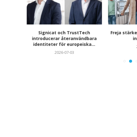
i:
Signicat och TrustTech
Freja stärke
eknik –
introducerar återanvändbara
in
t...
identiteter för europeiska...
2026-07-03