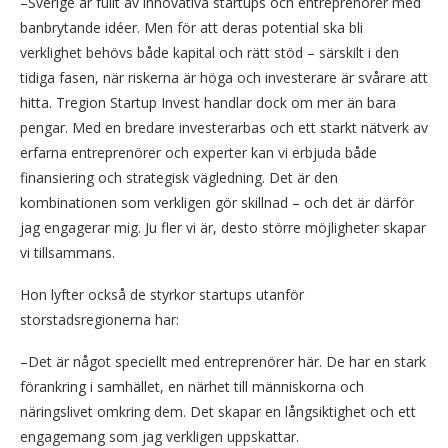
–Sverige är fullt av innovativa startups och entreprenörer med
banbrytande idéer. Men för att deras potential ska bli
verklighet behövs både kapital och rätt stöd – särskilt i den
tidiga fasen, när riskerna är höga och investerare är svårare att
hitta. Tregion Startup Invest handlar dock om mer än bara
pengar. Med en bredare investerarbas och ett starkt nätverk av
erfarna entreprenörer och experter kan vi erbjuda både
finansiering och strategisk vägledning. Det är den
kombinationen som verkligen gör skillnad – och det är därför
jag engagerar mig. Ju fler vi är, desto större möjligheter skapar
vi tillsammans.
Hon lyfter också de styrkor startups utanför
storstadsregionerna har:
–Det är något speciellt med entreprenörer här. De har en stark
förankring i samhället, en närhet till människorna och
näringslivet omkring dem. Det skapar en långsiktighet och ett
engagemang som jag verkligen uppskattar.