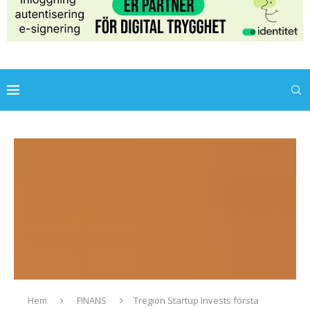
Hem
FINANS
Tregion Startup Invests första