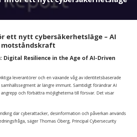
r ett nytt cybersäkerhetsläge – AI
l motståndskraft
 Digital Resilience in the Age of AI-Driven
tiga leverantörer och en växande våg av identitetsbaserade
get samhällssegment är längre immunt. Samtidigt förändrar AI
ngrepp och förbättra möjligheterna till försvar. Det visar
t hybridkrig där cyberattacker, desinformation och påverkan används
sk ledningsfråga, säger Thomas Öberg, Principal Cybersecurity