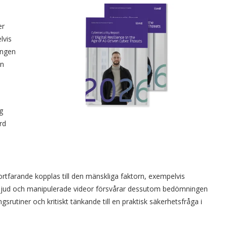
er
lvis
ingen
an
g
rd
ortfarande kopplas till den mänskliga faktorn, exempelvis
kt ljud och manipulerade videor försvårar dessutom bedömningen
gsrutiner och kritiskt tänkande till en praktisk säkerhetsfråga i