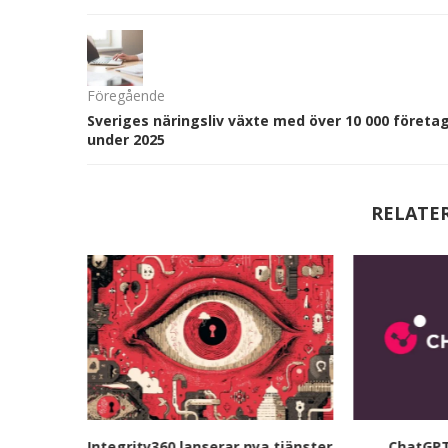
Föregående
Sveriges näringsliv växte med över 10 000 företa
under 2025
RELATE
utökar
Integrity360 lanserar nya tjänster
ChatGPT