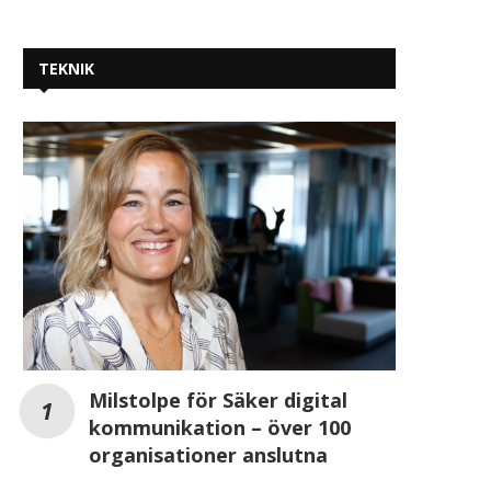
TEKNIK
Milstolpe för Säker digital
kommunikation – över 100
organisationer anslutna
Hogia växer kraftigt i molnet och
Westcon Comstor säk