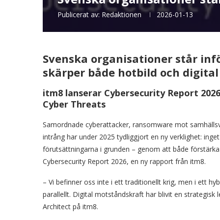
Publicerat av:
Redaktionen
2026-01-13
Svenska organisationer står infö
skärper både hotbild och digita
itm8 lanserar
Cybersecurity Report 2026:
Cyber Threats
Samordnade cyberattacker, ransomware mot samhällsvik
intrång har under 2025 tydliggjort en ny verklighet: in
förutsättningarna i grunden – genom att både förstärka a
Cybersecurity Report 2026, en ny rapport från itm8.
– Vi befinner oss inte i ett traditionellt krig, men i et
parallellt. Digital motståndskraft har blivit en strategi
Architect på itm8.