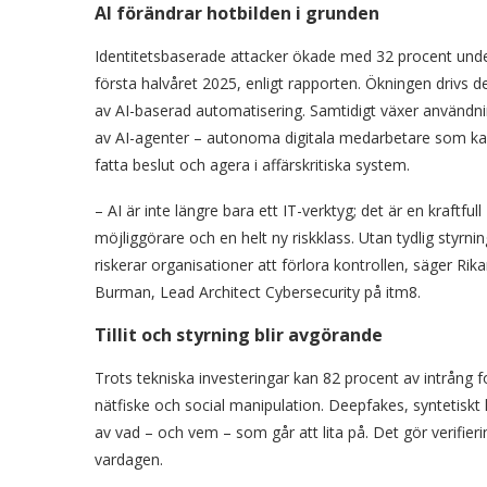
AI förändrar hotbilden i grunden
Identitetsbaserade attacker ökade med 32 procent und
första halvåret 2025, enligt rapporten. Ökningen drivs de
av AI-baserad automatisering. Samtidigt växer användn
av AI-agenter – autonoma digitala medarbetare som k
fatta beslut och agera i affärskritiska system.
– AI är inte längre bara ett IT-verktyg; det är en kraftfull
möjliggörare och en helt ny riskklass. Utan tydlig styrnin
riskerar organisationer att förlora kontrollen, säger Rika
Burman, Lead Architect Cybersecurity på itm8.
Tillit och styrning blir avgörande
Trots tekniska investeringar kan 82 procent av intrång f
nätfiske och social manipulation. Deepfakes, syntetis
av vad – och vem – som går att lita på. Det gör verifierin
vardagen.