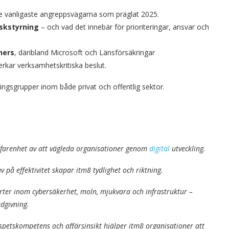
de vanligaste angreppsvägarna som präglat 2025.
iskstyrning
– och vad det innebär för prioriteringar, ansvar och
ners
, däribland Microsoft och Länsförsäkringar
rkar verksamhetskritiska beslut.
dningsgrupper inom både privat och offentlig sektor.
rfarenhet av att vägleda organisationer genom
digital
utveckling.
 på effektivitet skapar itm8 tydlighet och riktning.
ter inom cybersäkerhet, moln, mjukvara och infrastruktur –
ådgivning.
etskompetens och affärsinsikt hjälper itm8 organisationer att