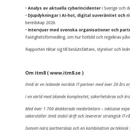
•
Analys av aktuella cyberincidenter
i Sverige och 
•
Djupdykningar i AI-hot, digital suveränitet och r
beredskap 2026.
•
Intervjuer med svenska organisationer och part
Fastighetsförmedling, om hur hotbild och regelkrav påve
Rapporten riktar sig till beslutsfattare, styrelser och le
Om itm8 ( www.itm8.se )
itm8 är en ledande nordisk IT-partner med över 20 års e
I en värld med ökande komplexitet, säkerhetskrav och krav
Med över 1 700 dedikerade medarbetare – inklusive exper
säkerställer itm8 stabil drift och levererar strategisk IT-r
Genom nära partnerskap och en kombination av teknisk sp