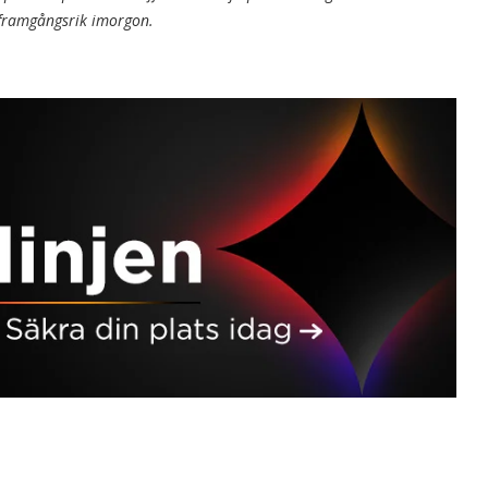
 framgångsrik imorgon.