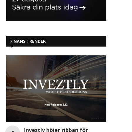
FINANS TRENDER
Inveztly höjer ribban för