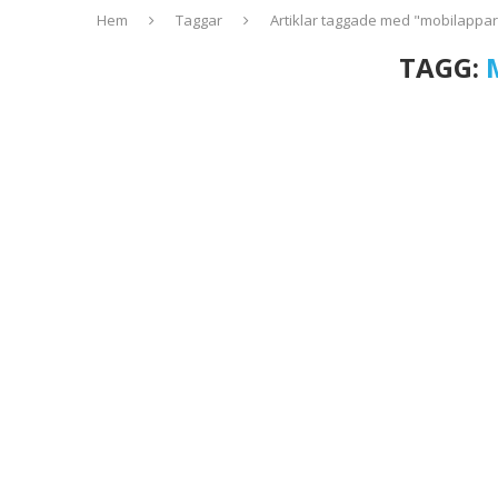
Hem
Taggar
Artiklar taggade med "mobilappar
TAGG: