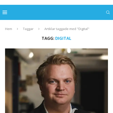
Hem
Taggar
Artiklar taggade med "Digital"
TAGG:
DIGITAL