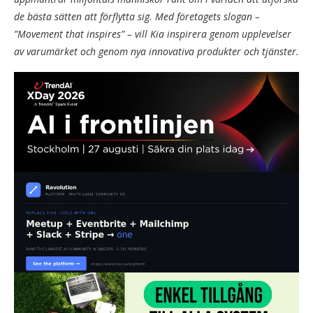
de bästa sätten att förflytta sig. Med företagets slogan –
”Movement that inspires” – vill Kia inspirera genom upplevelser
av varumärket och genom nya innovativa produkter och tjänster.