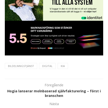
BILDELNINGSTJÄNST
DIGITAL
KIA
Föregående
Hogia lanserar molnbaserad självfakturering – först i
branschen
Nästa