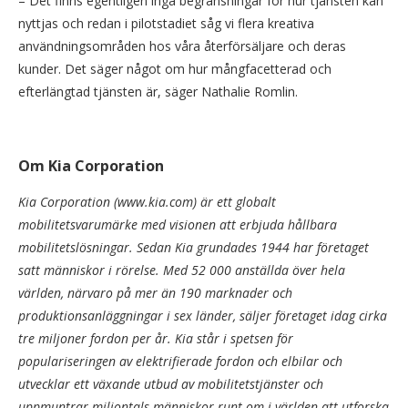
– Det finns egentligen inga begränsningar för hur tjänsten kan
nyttjas och redan i pilotstadiet såg vi flera kreativa
användningsområden hos våra återförsäljare och deras
kunder. Det säger något om hur mångfacetterad och
efterlängtad tjänsten är, säger Nathalie Romlin.
Om Kia Corporation
Kia Corporation (www.kia.com) är ett globalt
mobilitetsvarumärke med visionen att erbjuda hållbara
mobilitetslösningar. Sedan Kia grundades 1944 har företaget
satt människor i rörelse. Med 52 000 anställda över hela
världen, närvaro på mer än 190 marknader och
produktionsanläggningar i sex länder, säljer företaget idag cirka
tre miljoner fordon per år. Kia står i spetsen för
populariseringen av elektrifierade fordon och elbilar och
utvecklar ett växande utbud av mobilitetstjänster och
uppmuntrar miljontals människor runt om i världen att utforska