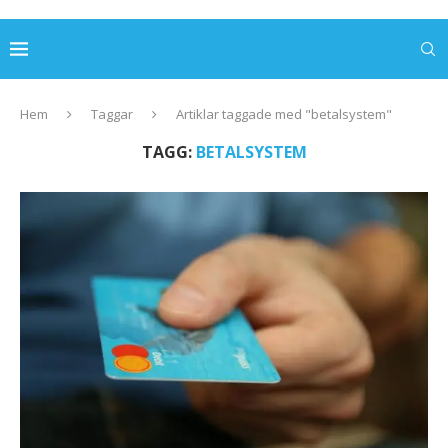
Hem
Taggar
Artiklar taggade med "betalsystem"
TAGG:
BETALSYSTEM