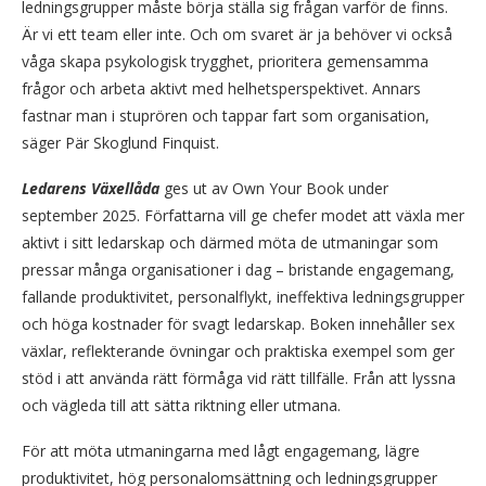
ledningsgrupper måste börja ställa sig frågan varför de finns.
Är vi ett team eller inte. Och om svaret är ja behöver vi också
våga skapa psykologisk trygghet, prioritera gemensamma
frågor och arbeta aktivt med helhetsperspektivet. Annars
fastnar man i stuprören och tappar fart som organisation,
säger Pär Skoglund Finquist.
Ledarens Växellåda
ges ut av Own Your Book under
september 2025. Författarna vill ge chefer modet att växla mer
aktivt i sitt ledarskap och därmed möta de utmaningar som
pressar många organisationer i dag – bristande engagemang,
fallande produktivitet, personalflykt, ineffektiva ledningsgrupper
och höga kostnader för svagt ledarskap. Boken innehåller sex
växlar, reflekterande övningar och praktiska exempel som ger
stöd i att använda rätt förmåga vid rätt tillfälle. Från att lyssna
och vägleda till att sätta riktning eller utmana.
För att möta utmaningarna med lågt engagemang, lägre
produktivitet, hög personalomsättning och ledningsgrupper