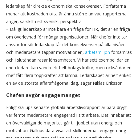
ledarskap får direkta ekonomiska konsekvenser. Författarna
menar att kostnaden ofta är ännu större än vad rapporterna
anger, särskilt i ett svenskt perspektiv.
– Dåligt ledarskap är inte bara en fråga för HR, det är en fråga
om överlevnad för många organisationer. När chefer inte tar
ansvar för sitt ledarskap får det konsekvenser på alla nivåer
och medarbetare tappar motivationen,
arbetsmiljön
försämras
och i slutändan rasar lönsamheten. Vi har sett exempel där en
enda ledare kan vända ett helt bolags kultur, men också där en
chef fått flera toppkrafter att lämna. Ledarskapet är helt enkelt
en av de största affärsfrågorna idag, säger Niklas Eriksson.
Chefen avgör engagemanget
Enligt Gallups senaste globala arbetslivsrapport är bara drygt
var femte medarbetare engagerad i sitt arbete. Det innebär att
en överväldigande majoritet går till jobbet utan energi och
motivation. Gallups data visar att skillnaderna i engagemang