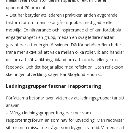
mellan team och stor del kan spåras direkt till chefen,
uppemot 70 procent.
– Det här betyder att ledaren i praktiken är den avgörande
faktorn för om människor går till jobbet med glädje eller
motvilja. En närvarande och inspirerande chef kan fördubbla
engagemanget i en grupp, medan en svag ledare nästan
garanterar att energin försvinner. Därför behöver fler chefer
träna mer aktivt på att växla mellan olika roller. Ibland handlar
det om att sätta riktning, ibland om att coacha eller ge rak
feedback. Och det börjar alltid med reflektion. Utan reflektion
sker ingen utveckling, säger Pär Skoglund Finquist.
Ledningsgrupper fastnar i rapportering
Författarna betonar även vikten av att ledningsgrupper tar sitt
ansvar.
– Många ledningsgrupper fungerar mer som
rapporteringsforum än som nav för utveckling. Man redovisar
siffror men missar de frågor som bygger framtid. Vi menar att