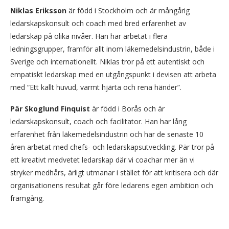
Niklas Eriksson
är född i Stockholm och är mångårig
ledarskapskonsult och coach med bred erfarenhet av
ledarskap på olika nivåer. Han har arbetat i flera
ledningsgrupper, framför allt inom läkemedelsindustrin, både i
Sverige och internationellt. Niklas tror på ett autentiskt och
empatiskt ledarskap med en utgångspunkt i devisen att arbeta
med “Ett kallt huvud, varmt hjärta och rena händer”.
Pär Skoglund Finquist
är född i Borås och är
ledarskapskonsult, coach och facilitator. Han har lång
erfarenhet från läkemedelsindustrin och har de senaste 10
åren arbetat med chefs- och ledarskapsutveckling. Pär tror på
ett kreativt medvetet ledarskap där vi coachar mer än vi
stryker medhårs, ärligt utmanar i stället för att kritisera och där
organisationens resultat går före ledarens egen ambition och
framgång.