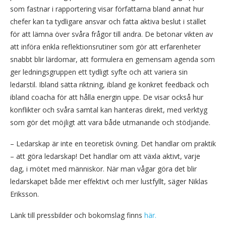
som fastnar i rapportering visar författarna bland annat hur
chefer kan ta tydligare ansvar och fatta aktiva beslut i stället
för att lämna över svåra frågor till andra. De betonar vikten av
att införa enkla reflektionsrutiner som gör att erfarenheter
snabbt blir lärdomar, att formulera en gemensam agenda som
ger ledningsgruppen ett tydligt syfte och att variera sin
ledarstil. Ibland sätta riktning, ibland ge konkret feedback och
ibland coacha för att hålla energin uppe. De visar också hur
konflikter och svåra samtal kan hanteras direkt, med verktyg
som gör det möjligt att vara både utmanande och stödjande.
– Ledarskap är inte en teoretisk övning. Det handlar om praktik
– att göra ledarskap! Det handlar om att växla aktivt, varje
dag, i mötet med människor. När man vågar göra det blir
ledarskapet både mer effektivt och mer lustfyllt, säger Niklas
Eriksson.
Länk till pressbilder och bokomslag finns
här.