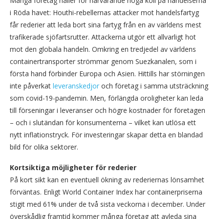
Många företag håller för närvarande noga koll på händelserna
i Röda havet: Houthi-rebellernas attacker mot handelsfartyg
får rederier att leda bort sina fartyg från en av världens mest
trafikerade sjöfartsrutter. Attackerna utgör ett allvarligt hot
mot den globala handeln. Omkring en tredjedel av världens
containertransporter strömmar genom Suezkanalen, som i
första hand förbinder Europa och Asien. Hittills har störningen
inte påverkat
leveranskedjor
och företag i samma utsträckning
som covid-19-pandemin. Men, förlängda oroligheter kan leda
till förseningar i leveranser och högre kostnader för företagen
– och i slutändan för konsumenterna – vilket kan utlösa ett
nytt inflationstryck. För investeringar skapar detta en blandad
bild för olika sektorer.
Kortsiktiga möjligheter för rederier
På kort sikt kan en eventuell ökning av rederiernas lönsamhet
förväntas. Enligt World Container Index har containerpriserna
stigit med 61% under de två sista veckorna i december. Under
överskådlig framtid kommer många företag att avleda sina