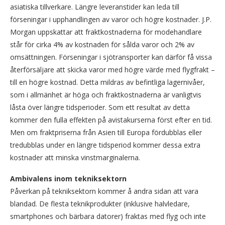
asiatiska tillverkare. Längre leveranstider kan leda till
förseningar i upphandlingen av varor och högre kostnader. J.P.
Morgan uppskattar att fraktkostnaderna för modehandlare
står för cirka 4% av kostnaden för sålda varor och 2% av
omsättningen. Förseningar i sjötransporter kan därför få vissa
återförsäljare att skicka varor med högre värde med flygfrakt –
till en högre kostnad. Detta mildras av befintliga lagernivåer,
som i allmänhet är höga och fraktkostnaderna är vanligtvis
låsta över längre tidsperioder. Som ett resultat av detta
kommer den fulla effekten på avistakurserna först efter en tid.
Men om fraktpriserna från Asien till Europa fördubblas eller
tredubblas under en längre tidsperiod kommer dessa extra
kostnader att minska vinstmarginalerna.
Ambivalens inom tekniksektorn
Påverkan på tekniksektorn kommer å andra sidan att vara
blandad. De flesta teknikprodukter (inklusive halvledare,
smartphones och bärbara datorer) fraktas med flyg och inte