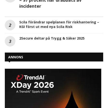
– 97 procent har drabbats av
incidenter
Scila förändrar spelplanen för riskhantering –
KGI först ut med nya Scila Risk
2Secure deltar på Trygg & Säker 2025
ANNONS