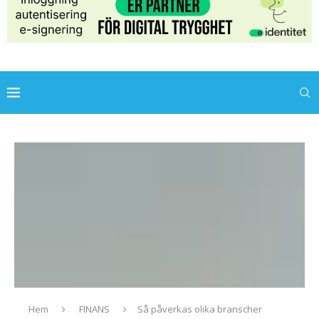
Hem
FINANS
Så påverkas olika branscher