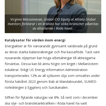
Virginie Maisonneuve, Global CIO Equity at Allianz Global
Investors förklarar i en krönika hur olika branscher påverkas
av attackerna i Röda havet.
Katalysator för värden inom energi
Energiaktier är för närvarande gynnsamt värderade på grund
av deras starka balansräkningar och fria kassaflöde. Tack vare
nuvarande oljepriser kan höga utbetalningar till aktieägarna
förväntas. Dessa kan bli ännu högre om kriget i Mellanöstern
eskalerar. Enligt US Energy Information Administration
transporterades 12% av all sjöburen olja som omsattes under
första halvåret 2023 genom Bab al-Mandabsundet, SUMED-
rörledningen (i Egypten) och Suezkanalen.
Siffran för flytande naturgas var 8%. Så sent som i december
ska olje- och bränsletanktrafiken i Röda havet ha varit