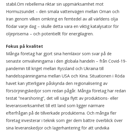
stabil.Om rebellerna riktar sin uppmärksamhet mot
Hormuzsundet – den smala vattenvägen mellan Oman och
Iran genom vilken omkring en femtedel av all världens olja
flödar varje dag – skulle detta vara en viktig katalysator för
oljepriserna – och potentiellt för energilagren.
Fokus på kvalitet
Många företag har gjort sina hemläxor som svar på de
senaste omvälvningarna i den globala handeln – från Covid-19-
pandemin till kriget mellan Ryssland och Ukraina till
handelsspänningarna mellan USA och Kina. Situationen i Röda
havet kan ytterligare påskynda den regionalisering av
försörjningskedjor som redan pågår. Många företag har redan
testat ”nearshoring”, det vill säga flytt av produktions- eller
leveransverksamhet till ett land som ligger närmare
efterfrågan på de tillverkade produkterna. Och många fler
företag investerar i teknik som ger dem bättre överblick över
sina leveranskedjor och lagerhantering för att undvika