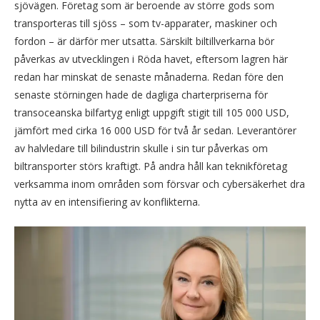
sjövägen. Företag som är beroende av större gods som
transporteras till sjöss – som tv-apparater, maskiner och
fordon – är därför mer utsatta. Särskilt biltillverkarna bör
påverkas av utvecklingen i Röda havet, eftersom lagren här
redan har minskat de senaste månaderna. Redan före den
senaste störningen hade de dagliga charterpriserna för
transoceanska bilfartyg enligt uppgift stigit till 105 000 USD,
jämfört med cirka 16 000 USD för två år sedan. Leverantörer
av halvledare till bilindustrin skulle i sin tur påverkas om
biltransporter störs kraftigt. På andra håll kan teknikföretag
verksamma inom områden som försvar och cybersäkerhet dra
nytta av en intensifiering av konflikterna.