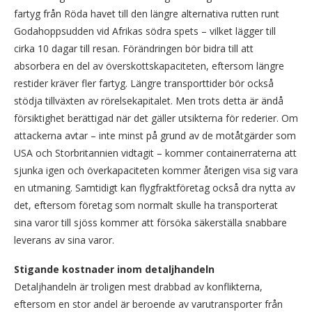
fartyg från Röda havet till den längre alternativa rutten runt
Godahoppsudden vid Afrikas södra spets – vilket lägger till
cirka 10 dagar till resan. Förändringen bör bidra till att
absorbera en del av överskottskapaciteten, eftersom längre
restider kräver fler fartyg. Längre transporttider bör också
stödja tillväxten av rörelsekapitalet. Men trots detta är ändå
försiktighet berättigad när det gäller utsikterna för rederier. Om
attackerna avtar – inte minst på grund av de motåtgärder som
USA och Storbritannien vidtagit – kommer containerraterna att
sjunka igen och överkapaciteten kommer återigen visa sig vara
en utmaning. Samtidigt kan flygfraktföretag också dra nytta av
det, eftersom företag som normalt skulle ha transporterat
sina varor till sjöss kommer att försöka säkerställa snabbare
leverans av sina varor.
Stigande kostnader inom detaljhandeln
Detaljhandeln är troligen mest drabbad av konflikterna,
eftersom en stor andel är beroende av varutransporter från