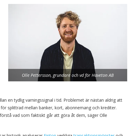
Olle Pettersson, grundare och vd för Haveton AB
n en tydlig varningssignal i tid. Problemet är nästan aldrig att
it för splittrad mellan banker, kort, abonnemang och krediter.
örstå vad som faktiskt går att göra åt dem, säger Olle
isar historik analyserar
Finton
verkliga
transaktionsmönster
och