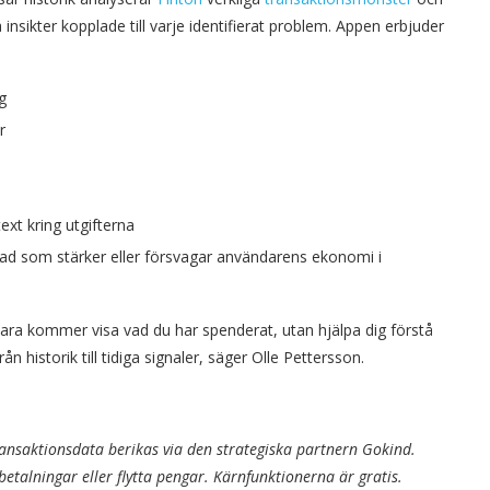
 insikter kopplade till varje identifierat problem. Appen erbjuder
g
r
ext kring utgifterna
vad som stärker eller försvagar användarens ekonomi i
ara kommer visa vad du har spenderat, utan hjälpa dig förstå
ån historik till tidiga signaler, säger Olle Pettersson.
ansaktionsdata berikas via den strategiska partnern Gokind.
etalningar eller flytta pengar.
Kärnfunktionerna
är gratis.