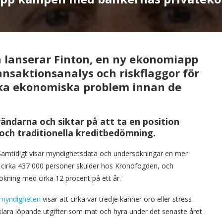
n
lanserar
Finton
, en ny
ekonomiapp
ansaktionsanalys och
riskflaggor
för
ka ekonomiska problem innan de
ändarna och siktar på att ta en position
och traditionella kreditbedömning.
. Samtidigt visar myndighetsdata och undersökningar en mer
cirka 437 000 personer skulder hos Kronofogden, och
 ökning med cirka 12 procent på ett år.
omyndigheten
visar att cirka var tredje känner oro eller stress
 klara löpande utgifter som mat och hyra under det senaste året .