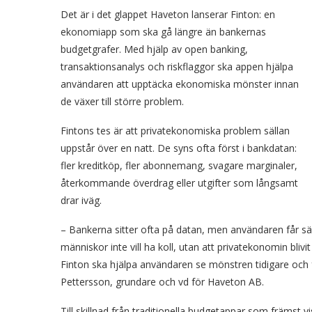
Det är i det glappet Haveton lanserar Finton: en
ekonomiapp som ska gå längre än bankernas
budgetgrafer.
Med hjälp av open banking,
transaktionsanalys och
riskflaggor
ska appen hjälpa
användaren att upptäcka ekonomiska mönster innan
de växer till större problem.
Fintons
tes är att privatekonomiska problem sällan
uppstår över en natt. De syns ofta först i
bankdatan:
fler kreditköp, fler abonnemang, svagare marginaler,
återkommande överdrag eller utgifter som långsamt
drar iväg.
– Bankerna sitter ofta på datan, men användaren får sälla
människor inte vill ha koll, utan att privatekonomin bliv
Finton ska hjälpa användaren se mönstren tidigare och f
Pettersson, grundare och vd för
Haveton
AB.
Till skillnad från traditionella budgetappar som främst v