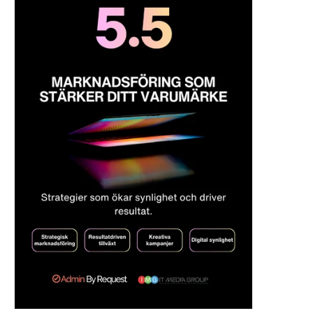
9 av 10 populäraste apparna i
Swappie lanserar
Sverige läcker...
rekonditionerade MacB
kvalitetssäkrad prestanda 
2026-06-17
2026-06-02