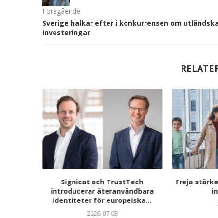
Föregående
Sverige halkar efter i konkurrensen om utländsk
investeringar
RELATE
i:
Signicat och TrustTech
Freja stärke
eknik –
introducerar återanvändbara
in
t...
identiteter för europeiska...
2026-07-03