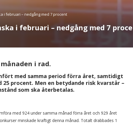
a i februari – nedgång med 7 procent
ska i februari – nedgång med 7 proce
 månaden i rad.
ämfört med samma period förra året, samtidigt
d 25 procent. Men en betydande risk kvarstår –
nstånd som ska återbetalas.
t jämföra med 924 under samma månad förra året och 929 året
konkurser minskade kraftigt denna månad. Totalt drabbades 1