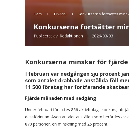
Hem
FINANS
Konkurserna fortsätter minsk
Konkurserna fortsätter min
Publicerat av:
Redaktionen
2026-03-03
Konkurserna minskar för fjärde
I februari var nedgången sju procent j
som antalet drabbade anställda föll me
11 500 företag har fortfarande skattea
Fjärde månaden med nedgång
Under februari försattes 856 aktiebolag i konkurs, at
dessförinnan. Även antalet anställda som berördes av 
870 personer, en minskning med 25 procent.