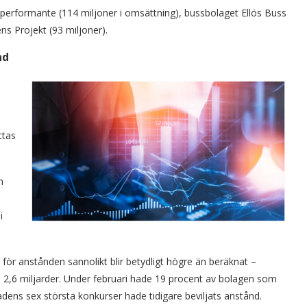
operformante (114 miljoner i omsättning), bussbolaget Ellös Buss
s Projekt (93 miljoner).
nd
ttas
h
i
d för anstånden sannolikt blir betydligt högre än beräknat –
 2,6 miljarder. Under februari hade 19 procent av bolagen som
dens sex största konkurser hade tidigare beviljats anstånd.