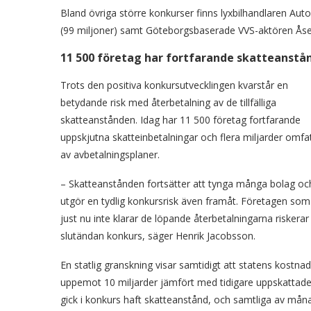
Bland övriga större konkurser finns lyxbilhandlaren Aut
(99 miljoner) samt Göteborgsbaserade VVS-aktören Åsen
11 500 företag har fortfarande skatteanstå
Trots den positiva konkursutvecklingen kvarstår en
betydande risk med återbetalning av de tillfälliga
skatteanstånden. Idag har 11 500 företag fortfarande
uppskjutna skatteinbetalningar och flera miljarder omfa
av avbetalningsplaner.
– Skatteanstånden fortsätter att tynga många bolag oc
utgör en tydlig konkursrisk även framåt. Företagen som
just nu inte klarar de löpande återbetalningarna riskerar 
slutändan konkurs, säger Henrik Jacobsson.
En statlig granskning visar samtidigt att statens kostna
uppemot 10 miljarder jämfört med tidigare uppskattade
gick i konkurs haft skatteanstånd, och samtliga av måna