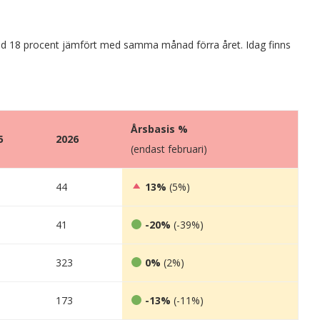
med 18 procent jämfört med samma månad förra året. Idag finns
Årsbasis %
5
2026
(endast februari)
44
13%
(5%)
41
-20%
(-39%)
323
0%
(2%)
173
-13%
(-11%)