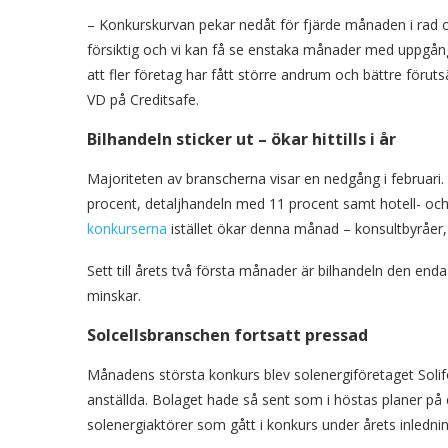
– Konkurskurvan pekar nedåt för fjärde månaden i rad o
försiktig och vi kan få se enstaka månader med uppgånga
att fler företag har fått större andrum och bättre föru
VD på Creditsafe.
Bilhandeln sticker ut – ökar hittills i år
Majoriteten av branscherna visar en nedgång i februari
procent, detaljhandeln med 11 procent samt hotell- och
konkurserna
istället ökar denna månad – konsultbyråer, 
Sett till årets två första månader är bilhandeln den e
minskar.
Solcellsbranschen fortsatt pressad
Månadens största konkurs blev solenergiföretaget Soli
anställda. Bolaget hade så sent som i höstas planer på 
solenergiaktörer som gått i konkurs under årets inlednin