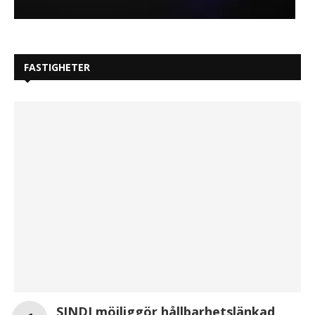
FASTIGHETER
SINDI möjliggör hållbarhetslänkad