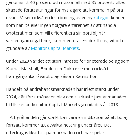
genomsnitt 40 procent och i vissa fall med 85 procent, vilket
skapade förutsättningar för nya ägare att komma in på bra
nivåer. Vi ser också en inströmning av en ny
kategori
kunder
som har lite eller ingen tidigare erfarenhet av att handla
onoterat men som vill differentiera sin portfölj när
värderingarna gått ner, kommenterar Fredrik Roos, vd och
grundare av
Monitor Capital Markets
.
Under 2023 var det ett stort intresse för onoterade bolag som
Klarna, Marshall, Einride och Doktor.se men också i
framgångsrika råvarubolag såsom Kaunis Iron.
Handeln på andrahandsmarknaden har inlett starkt under
2024, där förra månaden blev den starkaste januarimånaden
hittills sedan Monitor Capital Markets grundades år 2018.
– Att gråhandeln går starkt kan vara en indikation på att bolag
fortsatt kommer att avvakta notering under året. Det
efterfrågas likviditet på marknaden och här spelar