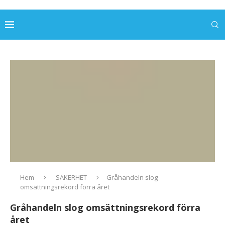
Hem
SÄKERHET
Gråhandeln slog
omsättningsrekord förra året
Gråhandeln slog omsättningsrekord förra
året