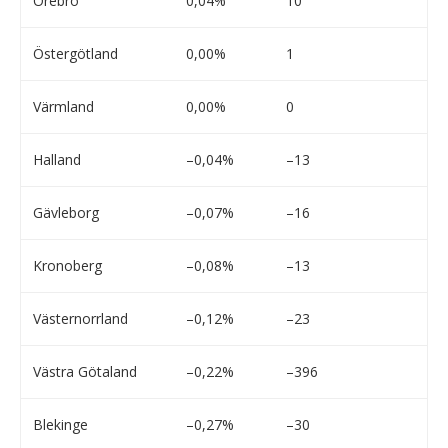
Örebro
0,04%
10
Östergötland
0,00%
1
Värmland
0,00%
0
Halland
–0,04%
–13
Gävleborg
–0,07%
–16
Kronoberg
–0,08%
–13
Västernorrland
–0,12%
–23
Västra Götaland
–0,22%
–396
Blekinge
–0,27%
–30