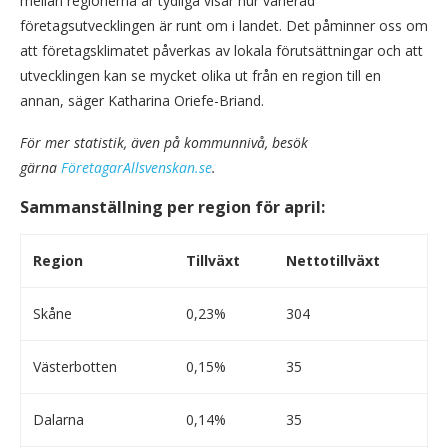
mellan regionerna är tydliga visar hur varierad
företagsutvecklingen är runt om i landet. Det påminner oss om
att företagsklimatet påverkas av lokala förutsättningar och att
utvecklingen kan se mycket olika ut från en region till en
annan, säger Katharina Oriefe-Briand.
För mer statistik, även på kommunnivå, besök
gärna
FöretagarAllsvenskan.se
.
Sammanställning per region för april:
Region
Tillväxt
Nettotillväxt
Skåne
0,23%
304
Västerbotten
0,15%
35
Dalarna
0,14%
35