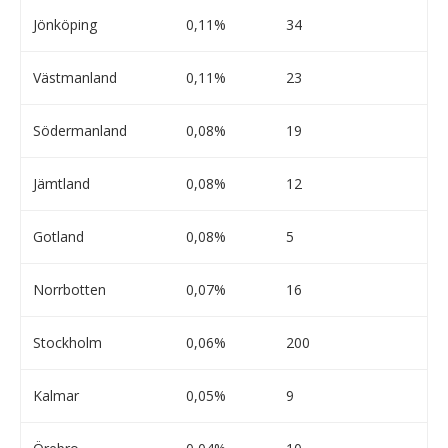
Jönköping
0,11%
34
Västmanland
0,11%
23
Södermanland
0,08%
19
Jämtland
0,08%
12
Gotland
0,08%
5
Norrbotten
0,07%
16
Stockholm
0,06%
200
Kalmar
0,05%
9