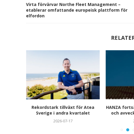
Virta förvärvar Northe Fleet Management –
etablerar omfattande europeisk plattform för
elfordon
RELATE
i för
Rekordstark tillväxt för Atea
HANZA fortsä
Sverige i andra kvartalet
och avvec
2026-07-17