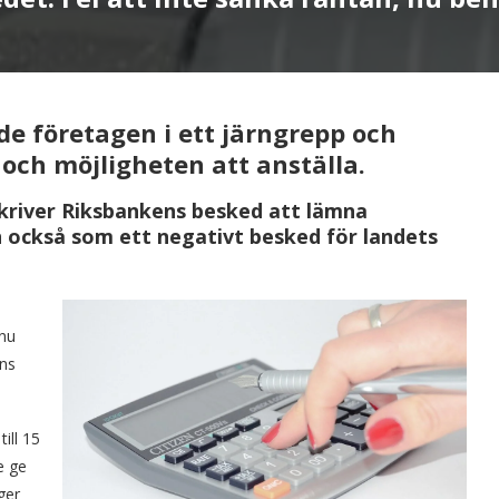
de företagen i ett järngrepp och
och möjligheten att anställa.
river Riksbankens besked att lämna
 också som ett negativt besked för landets
 nu
ens
ill 15
e ge
ger