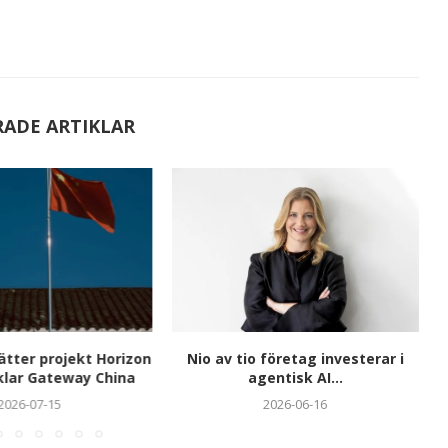
RADE ARTIKLAR
tter projekt Horizon
Nio av tio företag investerar i
klar Gateway China
agentisk AI...
2026-07-15
2026-06-16