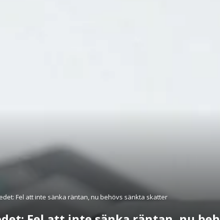
et: Fel att inte sänka räntan, nu behövs sänkta skatter
et: Fel att inte sänka räntan, nu be