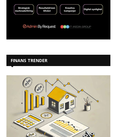
FINANS TRENDER
Svenska företag oroliga för
Sverige halkar efter
framtida kompetensbrist
konkurrensen om utlä
investeringar
2026-05-27
2026-05-22