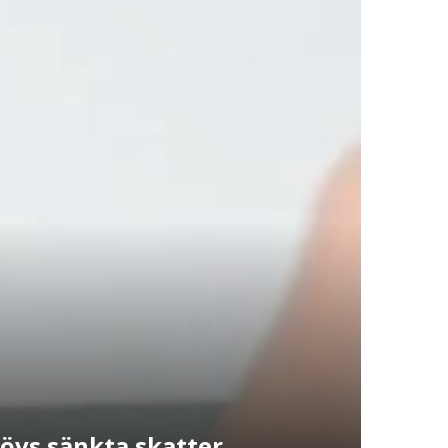
hövs sänkta skatter