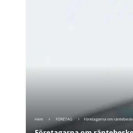
Hem
FÖRETAG
Företagarna om räntebesked
Företagarna om räntebesked