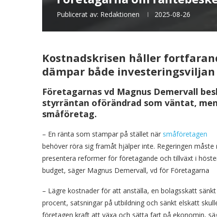
Publicerat av:
Redaktionen
2025-08-26
Kostnadskrisen håller fortfaran
dämpar både investeringsviljan 
Företagarnas vd Magnus Demervall besk
styrräntan oförändrad som väntat, men
småföretag.
– En ränta som stampar på stället när
småföretagen
behöver röra sig framåt hjälper inte. Regeringen måste
presentera reformer för företagande och tillväxt i höst
budget, säger Magnus Demervall, vd för Företagarna
– Lägre kostnader för att anställa, en bolagsskatt sänkt t
procent, satsningar på utbildning och sänkt elskatt skull
företagen kraft att växa och sätta fart på ekonomin, sä