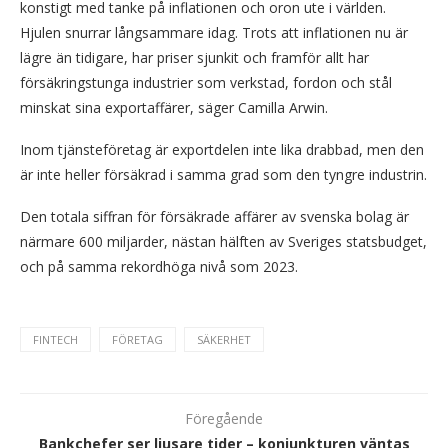
konstigt med tanke på inflationen och oron ute i världen.
Hjulen snurrar långsammare idag. Trots att inflationen nu är
lägre än tidigare, har priser sjunkit och framför allt har
försäkringstunga industrier som verkstad, fordon och stål
minskat sina exportaffärer, säger Camilla Arwin.
Inom tjänsteföretag är exportdelen inte lika drabbad, men den
är inte heller försäkrad i samma grad som den tyngre industrin.
Den totala siffran för försäkrade affärer av svenska bolag är
närmare 600 miljarder, nästan hälften av Sveriges statsbudget,
och på samma rekordhöga nivå som 2023.
FINTECH
FÖRETAG
SÄKERHET
Föregående
Bankchefer ser ljusare tider – konjunkturen väntas