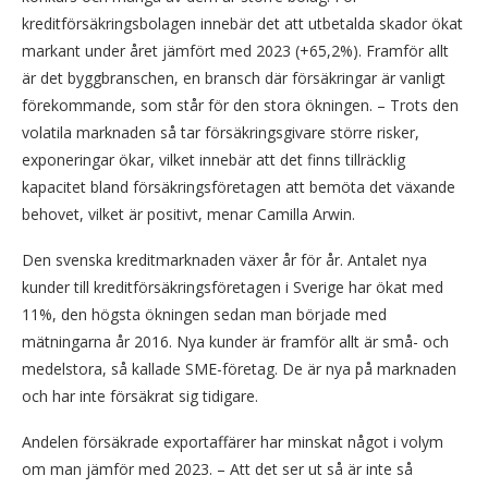
kreditförsäkringsbolagen innebär det att utbetalda skador ökat
markant under året jämfört med 2023 (+65,2%). Framför allt
är det byggbranschen, en bransch där försäkringar är vanligt
förekommande, som står för den stora ökningen. – Trots den
volatila marknaden så tar försäkringsgivare större risker,
exponeringar ökar, vilket innebär att det finns tillräcklig
kapacitet bland försäkringsföretagen att bemöta det växande
behovet, vilket är positivt, menar Camilla Arwin.
Den svenska kreditmarknaden växer år för år. Antalet nya
kunder till kreditförsäkringsföretagen i Sverige har ökat med
11%, den högsta ökningen sedan man började med
mätningarna år 2016. Nya kunder är framför allt är små- och
medelstora, så kallade SME-företag. De är nya på marknaden
och har inte försäkrat sig tidigare.
Andelen försäkrade exportaffärer har minskat något i volym
om man jämför med 2023. – Att det ser ut så är inte så