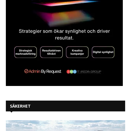
SÄKERHET