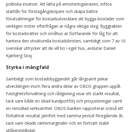
politiska insatser. Att lätta på amorteringskraven, införa
startlån för förstagångsköpare och skapa bättre
förutsättningar för bostadsutvecklare att bygga bostäder som
verkligen möter efterfrågan är några viktiga steg. Byggtakten
för bostadsrätter och småhus är fortfarande för låg för att
hantera den strukturella bostadsbristen, samtidigt som 7 av 10
svenskar uttrycker att de vill bo i eget hus, avslutar Daniel
Kjørberg Siraj.
Styrka i mångfald
Samtidigt som bostadsbyggandet går långsamt pekar
utvecklingen inom flera andra delar av OBOS-gruppen uppåt.
Fastighetsförvaltning och rådgivning visar ett starkt resultat,
tack vare både en ökad kundportfölj och prisjusteringar samt
en renodlad verksamhet. OBOS-banken rapporterar också ett
förbättrat resultat jämfört med samma period föregående år,
tack vare ökade räntemarginaler och en fortsatt stabil
utlåningstillväxt.