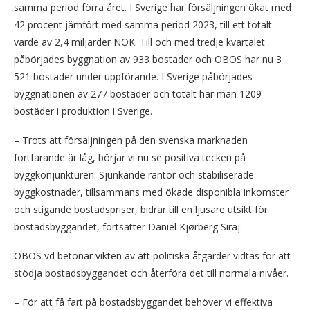
samma period förra året. I Sverige har försäljningen ökat med
42 procent jämfört med samma period 2023, till ett totalt
värde av 2,4 miljarder NOK. Till och med tredje kvartalet
påbörjades byggnation av 933 bostäder och OBOS har nu 3
521 bostäder under uppförande. I Sverige påbörjades
byggnationen av 277 bostäder och totalt har man 1209
bostäder i produktion i Sverige.
– Trots att försäljningen på den svenska marknaden
fortfarande är låg, börjar vi nu se positiva tecken på
byggkonjunkturen. Sjunkande räntor och stabiliserade
byggkostnader, tillsammans med ökade disponibla inkomster
och stigande bostadspriser, bidrar till en ljusare utsikt för
bostadsbyggandet, fortsätter Daniel Kjørberg Siraj.
OBOS vd betonar vikten av att politiska åtgärder vidtas för att
stödja bostadsbyggandet och återföra det till normala nivåer.
– För att få fart på bostadsbyggandet behöver vi effektiva