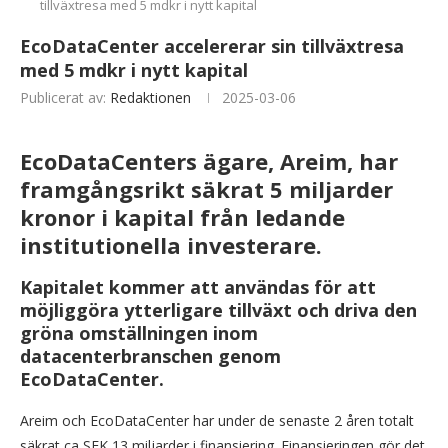
tillväxtresa med 5 mdkr i nytt kapital
EcoDataCenter accelererar sin tillväxtresa
med 5 mdkr i nytt kapital
Publicerat av:
Redaktionen
2025-03-06
EcoDataCenters ägare, Areim, har
framgångsrikt säkrat 5 miljarder
kronor i kapital från ledande
institutionella investerare.
Kapitalet kommer att användas för att
möjliggöra ytterligare tillväxt och driva den
gröna omställningen inom
datacenterbranschen genom
EcoDataCenter.
Areim och EcoDataCenter har under de senaste 2 åren totalt
säkrat ca SEK 13 miljarder i finansiering. Finansieringen gör det