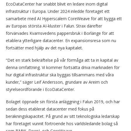
EcoDataCenter har snabbt blivit en ledare inom digital
infrastruktur i Europa. Under 2024 inledde företaget ett
samarbete med AI Hyperscalern CoreWeave för att bygga ett
av Europas största AI-kluster i Falun. Strax därefter
förvärvades Kvarnsvedens pappersbruk i Borlänge för att
etablera ytterligare datacenter. En expansionsresa som nu
fortsätter med hjälp av det nya kapitalet.
“Det en stark bekräftelse på vår förmåga att ta in kapital av
denna omfattning. Vi kommer fortsätta driva marknaden för
hur digital infrastruktur ska byggas tillsammans med våra
kunder,” säger Leif Andersson, grundare av Areim och
styrelseordförande i EcoDataCenter.
Bolaget öppnade sin första anläggning i Falun 2019, och har
sedan dess etablerat datacenter med fokus på
beräkningskapacitet. På grund av sitt teknologiska ledarskap
har företaget vunnit förtroende hos världsledande bolag så
som BMW, DeepL och CoreWeave.