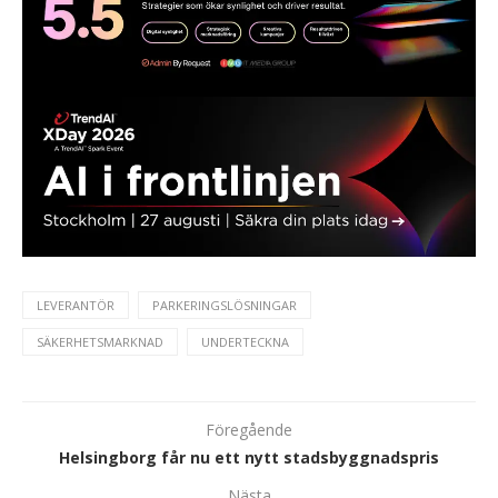
LEVERANTÖR
PARKERINGSLÖSNINGAR
SÄKERHETSMARKNAD
UNDERTECKNA
Föregående
Helsingborg får nu ett nytt stadsbyggnadspris
Nästa