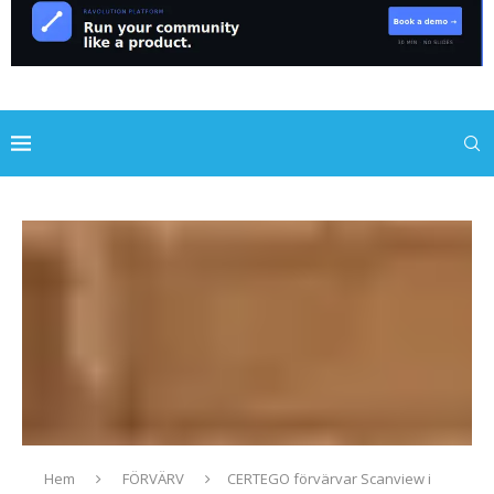
Hem
FÖRVÄRV
CERTEGO förvärvar Scanview i