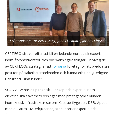
Från vänster: Torsten Ussing, Jonas Granath, Johnny Klausen
CERTEGO strävar efter att bli en ledande europeisk expert
inom åtkomstkontroll och övervakningslösningar. En viktig del
av CERTEGOs strategi är att
förvärva
företag för att bredda sin
position på säkerhetsmarknaden och kunna erbjuda ytterligare
tjänster till sina kunder.
SCANVIEW har djup teknisk kunskap och expertis inom
elektroniska säkerhetslösningar med prestigefyllda kunder
inom kritisk infrastruktur såsom Kastrup flygplats, DSB, Apcoa
med ett attraktivt erbjudande, stark domänexpertis och