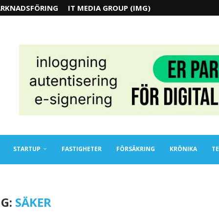
RKNADSFÖRING
IT MEDIA GROUP (IMG)
STARTUP
FASTIGHETER
FÖRSÄKRING
KRÖNIKA
TE
G:
SÄKER