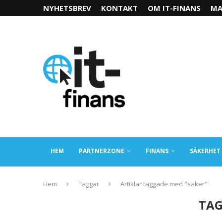
NYHETSBREV
KONTAKT
OM IT-FINANS
MA
HEM
PARTNERZONE
FINANS
SÄKERHET
Hem
Taggar
Artiklar taggade med "säker"
TAG