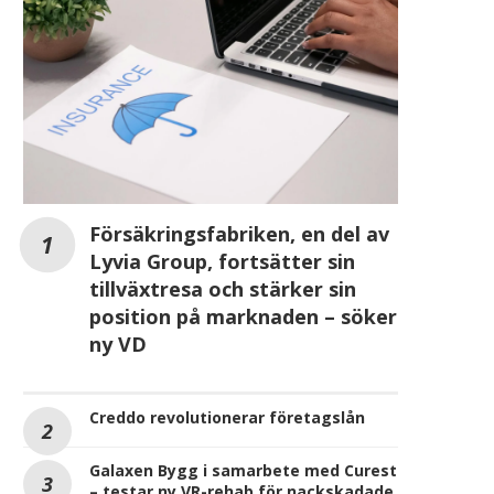
Försäkringsfabriken, en del av
Lyvia Group, fortsätter sin
tillväxtresa och stärker sin
position på marknaden – söker
ny VD
Creddo revolutionerar företagslån
Galaxen Bygg i samarbete med Curest
– testar ny VR-rehab för nackskadade