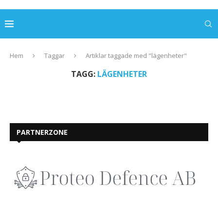
Hem
Taggar
Artiklar taggade med "lägenheter"
TAGG:
LÄGENHETER
PARTNERZONE