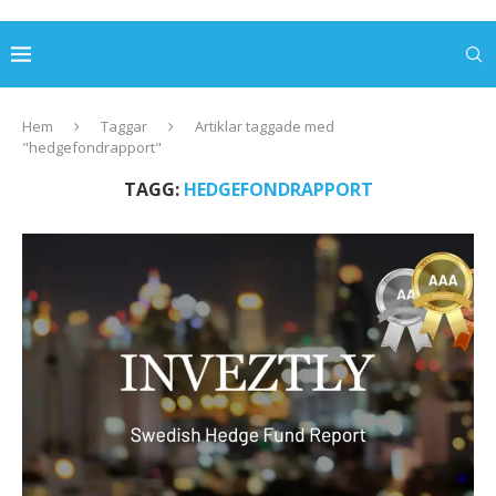
Hem
Taggar
Artiklar taggade med
"hedgefondrapport"
TAGG:
HEDGEFONDRAPPORT