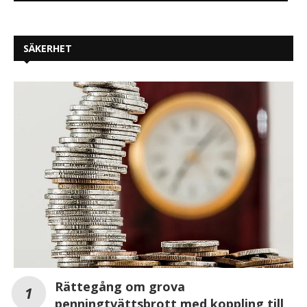
SÄKERHET
Rättegång om grova
penningtvättsbrott med koppling till