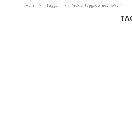
Hem
Taggar
Artiklar taggade med "DVel"
TA