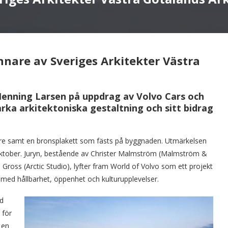
innare av Sveriges Arkitekter Västra
Henning Larsen på uppdrag av Volvo Cars och
arka arkitektoniska gestaltning och sitt bidrag
re samt en bronsplakett som fästs på byggnaden. Utmärkelsen
ktober. Juryn, bestående av Christer Malmström (Malmström &
ross (Arctic Studio), lyfter fram World of Volvo som ett projekt
 med hållbarhet, öppenhet och kulturupplevelser.
id
 för
 en