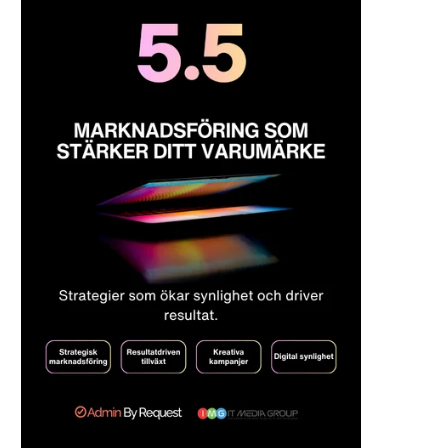
Nordec levererar stommen till
Orterna där svenskarn
Hitachi Energys utbyggnad i...
minst och störst
2026-07-17
2026-07-16