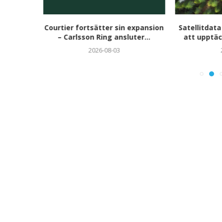
aren 2026
Courtier fortsätter sin expansion
Satellitdata
i...
– Carlsson Ring ansluter...
att upptäc
2026-08-03