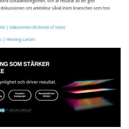
tra Götalandsregionen, och är resultat av ett gott
lera diskussionen om arkitektur såväl inom branschen som hos
rld | Välkommen till World of Volvo
o | Henning Larsen