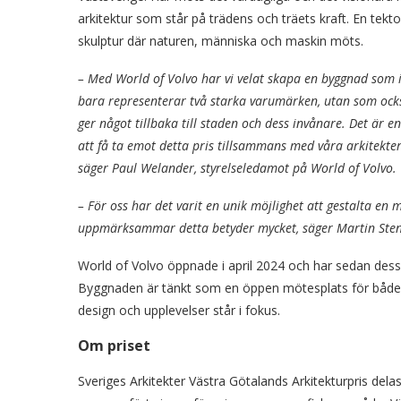
arkitektur som står på trädens och träets kraft. En tekto
skulptur där naturen, människa och maskin möts.
– Med World of Volvo har vi velat skapa en byggnad som 
bara representerar två starka varumärken, utan som ock
ger något tillbaka till staden och dess invånare. Det är e
att få ta emot detta pris tillsammans med våra arkitekter
säger Paul Welander, styrelseledamot på World of Volvo.
– För oss har det varit en unik möjlighet att gestalta en 
uppmärksammar detta betyder mycket, säger Martin Sten
World of Volvo öppnade i april 2024 och har sedan dess
Byggnaden är tänkt som en öppen mötesplats för både g
design och upplevelser står i fokus.
Om priset
Sveriges Arkitekter Västra Götalands Arkitekturpris delas