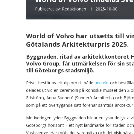
Publicerat av:
Redaktionen
2025-10-08
World of Volvo har utsetts till v
Götalands Arkitekturpris 2025.
Byggnaden, ritad av arkitektkontoret 
Volvo Group, får utmärkelsen för sin st
till Göteborgs stadsmiljö.
Priset består av ett diplom till både
arkitekt
och beställa
delades ut vid en ceremoni på Röhsska museet den 2 o
Edström), Anna Sunnerö (Sunnerö Architects) och Björn G
som på ett övertygande sätt förenar samtida arkitektur
Motiveringen lyder: Byggnaden bildar en lysande lykta v
Göteborgs horisont – ett nytt landmärke för staden och
Västsverige. Här möts det vardagliga och det visionära i