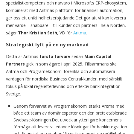
specialistkompetens och närvaro i Microsofts ERP-ekosystem,
kombinerat med Aritmas plattform för finansiell automation,
ger oss ett unikt helhetserbjudande.Det gör att vi kan leverera
mer värde – snabbare – till kunder och partners i hela Norden,
säger
Thor Kristian Seth
, VD för
Aritma
.
Strategiskt lyft på en ny marknad
Detta är Aritmas
första förvärv
sedan
Main Capital
Partners
gick in som ägare i april 2025. Tillsammans ska
Aritma och Programekonomi förenkla och automatisera
vardagen för nordiska Business Central-kunder, med särskilt
fokus på lokal regelefterlevnad och effektiv bankintegration i
Sverige.
Genom förvärvet av Programekonomi stärks Aritma med
både ett team av domänexperter och den brett etablerade
Swebase-lösningen.Det utvecklar ytterligare koncernens
förmåga att leverera ledande lösningar för bankintegration
och finansiell automation.Vi ser fram emot de möjligheter