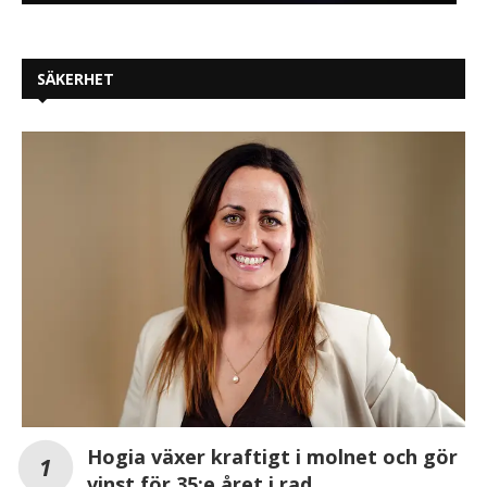
SÄKERHET
Hogia växer kraftigt i molnet och gör
vinst för 35:e året i rad