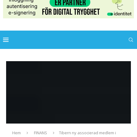
Hem
FINANS
Tibern ny associerad medlem i