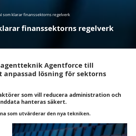
AI som klarar finanssektorns regelverk
klarar finanssektorns regelverk
-agentteknik Agentforce till
t anpassad lösning för sektorns
aktörer som vill reducera administration och
unddata hanteras säkert.
rna som utvärderar den nya tekniken.