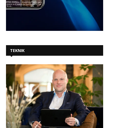
TEKNIK
Workday Learning, drivet av
Amadeus AI-basera
Sana, är nu allmänt...
prissättning driver m
omsättningstillväxt fö
2026-07-24
2026-07-22