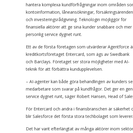
hantera komplexa kundförfrågningar inom områden s
kontoinformation, låneansökningar, försäkringsärenden
och investeringsrådgivning. Teknologin möjliggör för
finansiella aktörer att ge sina kunder snabbare och mer
personlig service dygnet runt.
Ett av de första företagen som utvärderar Agentforce ä
kreditkortsföretaget Entercard, som ägs av Swedbank
och Barclays. Företaget ser stora möjligheter med AI-
teknik för att förbättra kundupplevelsen.
– AI-agenter kan både göra behandlingen av kunders ser
medarbetare som svarar på kundfrågor. Det ger en gen
service dygnet runt, säger Robert Hansen, Head of Sale
För Entercard och andra i finansbranschen är säkerhet o
blir Salesforce det första stora techbolaget som leverer
Det har varit efterlängtat av många aktörer inom sekto