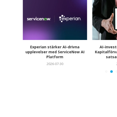
e och
Experian stärker AI-drivna
AI-inves
Clarity
upplevelser med ServiceNow AI
Kapitalförv
Platform
satsa
2026-07-30