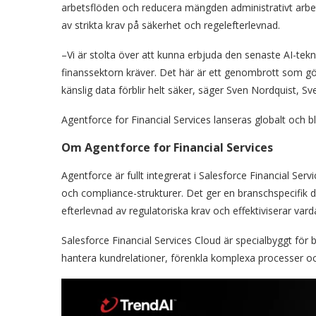
arbetsflöden och reducera mängden administrativt arbet
av strikta krav på säkerhet och regelefterlevnad.
–Vi är stolta över att kunna erbjuda den senaste AI-tekn
finanssektorn kräver. Det här är ett genombrott som g
känslig data förblir helt säker, säger Sven Nordquist, S
Agentforce for Financial Services lanseras globalt och b
Om Agentforce for Financial Services
Agentforce är fullt integrerat i Salesforce Financial Serv
och compliance-strukturer. Det ger en branschspecifik di
efterlevnad av regulatoriska krav och effektiviserar vard
Salesforce Financial Services Cloud är specialbyggt för
hantera kundrelationer, förenkla komplexa processer och