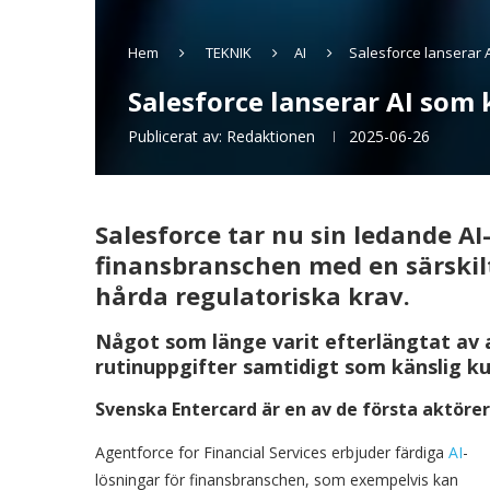
Hem
TEKNIK
AI
Salesforce lanserar 
Salesforce lanserar AI som 
Publicerat av:
Redaktionen
2025-06-26
Salesforce tar nu sin ledande AI
finansbranschen med en särskil
hårda regulatoriska krav.
Något som länge varit efterlängtat av 
rutinuppgifter samtidigt som känslig k
Svenska Entercard är en av de första aktöre
Agentforce for Financial Services erbjuder färdiga
AI
-
lösningar för finansbranschen, som exempelvis kan