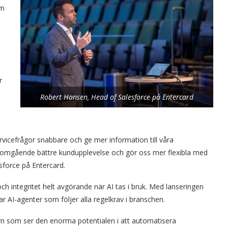
om
r
Robert Hansen, Head of Salesforce på Entercard
vicefrågor snabbare och ge mer information till våra
omgående bättre kundupplevelse och gör oss mer flexibla med
sforce på Entercard.
ch integritet helt avgörande när AI tas i bruk. Med lanseringen
ar AI-agenter som följer alla regelkrav i branschen.
rn som ser den enorma potentialen i att automatisera