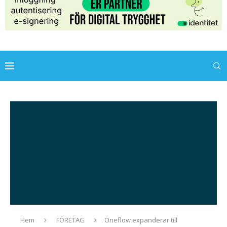
Hem
FÖRETAG
Oneflow expanderar till