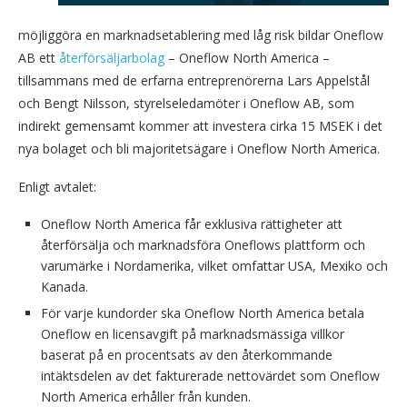
möjliggöra en marknadsetablering med låg risk bildar Oneflow
AB ett
återförsäljarbolag
– Oneflow North America –
tillsammans med de erfarna entreprenörerna Lars Appelstål
och Bengt Nilsson, styrelseledamöter i Oneflow AB, som
indirekt gemensamt kommer att investera cirka 15 MSEK i det
nya bolaget och bli majoritetsägare i Oneflow North America.
Enligt avtalet:
Oneflow North America får exklusiva rättigheter att
återförsälja och marknadsföra Oneflows plattform och
varumärke i Nordamerika, vilket omfattar USA, Mexiko och
Kanada.
För varje kundorder ska Oneflow North America betala
Oneflow en licensavgift på marknadsmässiga villkor
baserat på en procentsats av den återkommande
intäktsdelen av det fakturerade nettovärdet som Oneflow
North America erhåller från kunden.