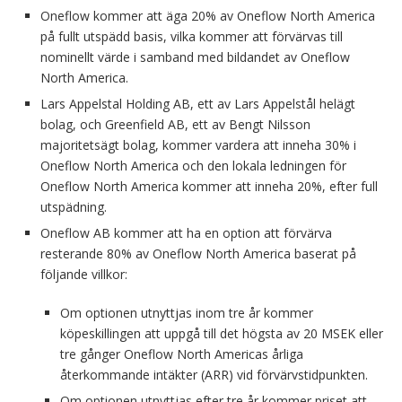
Oneflow kommer att äga 20% av Oneflow North America
på fullt utspädd basis, vilka kommer att förvärvas till
nominellt värde i samband med bildandet av Oneflow
North America.
Lars Appelstal Holding AB, ett av Lars Appelstål helägt
bolag, och Greenfield AB, ett av Bengt Nilsson
majoritetsägt bolag, kommer vardera att inneha 30% i
Oneflow North America och den lokala ledningen för
Oneflow North America kommer att inneha 20%, efter full
utspädning.
Oneflow AB kommer att ha en option att förvärva
resterande 80% av Oneflow North America baserat på
följande villkor:
Om optionen utnyttjas inom tre år kommer
köpeskillingen att uppgå till det högsta av 20 MSEK eller
tre gånger Oneflow North Americas årliga
återkommande intäkter (ARR) vid förvärvstidpunkten.
Om optionen utnyttjas efter tre år kommer priset att