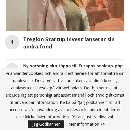
Tregion Startup Invest lanserar sin
andra fond
Ny satsning ska täppa till Europas scaleup-gap
– lanserar första cohort i Sverige
Vi använder cookies och andra identifierare för att förbättra din
upplevelse. Detta gör att vi kan säkerställa din åtkomst,
Jonathan Evans stärker T.Loops expansion
analysera ditt besök på vår webbplats. Det hjälper oss att
erbjuda dig ett personligt anpassat innehåll och smidig åtkomst
till användbar information. Klicka på ”Jag godkänner” för att
ANNONS
acceptera vår användning av cookies och andra identifierare
eller klicka ”Mer information” för att justera dina val.
Jag Godkänner
Mer Information >>