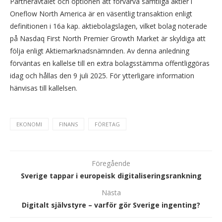
Partneravtalet och optionen att förvärva samtliga aktier i
Oneflow North America är en väsentlig transaktion enligt
definitionen i 16a kap. aktiebolagslagen, vilket bolag noterade
på Nasdaq First North Premier Growth Market är skyldiga att
följa enligt Aktiemarknadsnämnden. Av denna anledning
förväntas en kallelse till en extra bolagsstämma offentliggöras
idag och hållas den 9 juli 2025. För ytterligare information
hänvisas till kallelsen.
EKONOMI
FINANS
FÖRETAG
Föregående
Sverige tappar i europeisk digitaliseringsrankning
Nästa
Digitalt självstyre – varför gör Sverige ingenting?