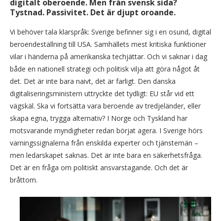
digitalt oberoende. Men från svensk sida?
Tystnad. Passivitet. Det är djupt oroande.
Vi behöver tala klarspråk: Sverige befinner sig i en osund, digital
beroendeställning till USA. Samhällets mest kritiska funktioner
vilar i händerna på amerikanska techjättar. Och vi saknar i dag
både en nationell strategi och politisk vilja att göra något åt
det. Det är inte bara naivt, det är farligt. Den danska
digitaliseringsministern uttryckte det tydligt: EU står vid ett
vägskäl. Ska vi fortsätta vara beroende av tredjeländer, eller
skapa egna, trygga alternativ? I Norge och Tyskland har
motsvarande myndigheter redan börjat agera. I Sverige hörs
varningssignalerna från enskilda experter och tjänstemän –
men ledarskapet saknas. Det är inte bara en säkerhetsfråga.
Det är en fråga om politiskt ansvarstagande. Och det är
bråttom.