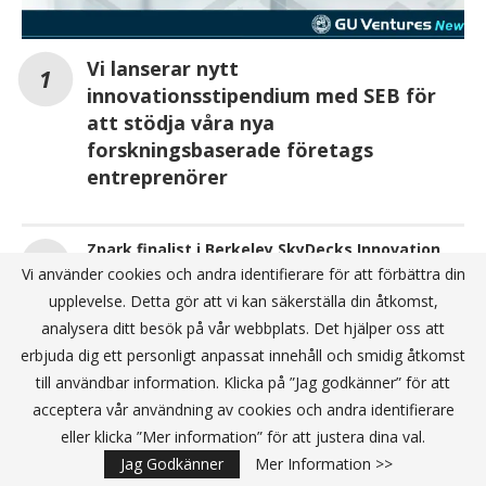
Vi lanserar nytt
innovationsstipendium med SEB för
att stödja våra nya
forskningsbaserade företags
entreprenörer
Zpark finalist i Berkeley SkyDecks Innovation
Partner Program pitch showcase
Vi använder cookies och andra identifierare för att förbättra din
upplevelse. Detta gör att vi kan säkerställa din åtkomst,
GoWest 2025 ska hållas i Skandinaviens högsta
analysera ditt besök på vår webbplats. Det hjälper oss att
byggnad – Karlatornet!
erbjuda dig ett personligt anpassat innehåll och smidig åtkomst
till användbar information. Klicka på ”Jag godkänner” för att
acceptera vår användning av cookies och andra identifierare
ANNONS
eller klicka ”Mer information” för att justera dina val.
Jag Godkänner
Mer Information >>