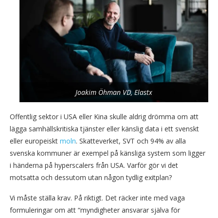
Joakim Öhman VD, Elastx
Offentlig sektor i USA eller Kina skulle aldrig drömma om att
lägga samhällskritiska tjänster eller känslig data i ett svenskt
eller europeiskt
moln
. Skatteverket, SVT och 94% av alla
svenska kommuner är exempel på känsliga system som ligger
i händerna på hyperscalers från USA. Varför gör vi det
motsatta och dessutom utan någon tydlig exitplan?
Vi måste ställa krav. På riktigt. Det räcker inte med vaga
formuleringar om att “myndigheter ansvarar själva för