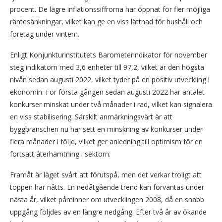
procent. De lägre inflationssiffrorna har öppnat för fler möjliga
räntesänkningar, vilket kan ge en viss lättnad för hushåll och
företag under vintern.
Enligt Konjunkturinstitutets Barometerindikator för november
steg indikatorn med 3,6 enheter till 97,2, vilket är den högsta
nivån sedan augusti 2022, vilket tyder på en positiv utveckling i
ekonomin. För första gången sedan augusti 2022 har antalet
konkurser minskat under två månader i rad, vilket kan signalera
en viss stabilisering. Särskilt anmärkningsvärt är att
byggbranschen nu har sett en minskning av konkurser under
flera månader i följd, vilket ger anledning till optimism för en
fortsatt återhämtning i sektorn.
Framåt är läget svårt att förutspå, men det verkar troligt att
toppen har nåtts. En nedåtgående trend kan förväntas under
nästa år, vilket påminner om utvecklingen 2008, då en snabb
uppgång följdes av en längre nedgång. Efter två år av ökande