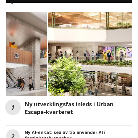
Ny utvecklingsfas inleds i Urban
Escape-kvarteret
Ny AI-enkät: sex av tio använder AI i