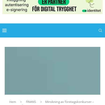
Hem
FINANS
Minskning av företagskonkurser –