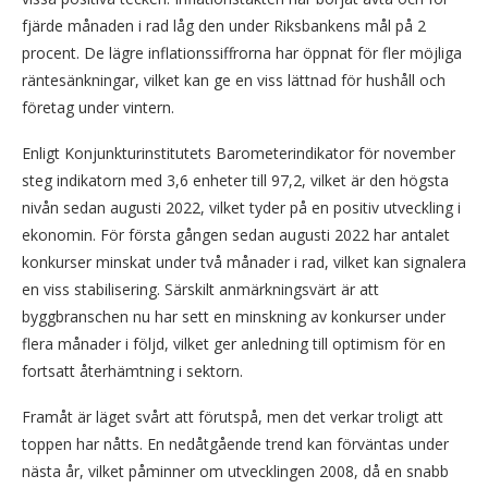
fjärde månaden i rad låg den under Riksbankens mål på 2
procent. De lägre inflationssiffrorna har öppnat för fler möjliga
räntesänkningar, vilket kan ge en viss lättnad för hushåll och
företag under vintern.
Enligt Konjunkturinstitutets Barometerindikator för november
steg indikatorn med 3,6 enheter till 97,2, vilket är den högsta
nivån sedan augusti 2022, vilket tyder på en positiv utveckling i
ekonomin. För första gången sedan augusti 2022 har antalet
konkurser minskat under två månader i rad, vilket kan signalera
en viss stabilisering. Särskilt anmärkningsvärt är att
byggbranschen nu har sett en minskning av konkurser under
flera månader i följd, vilket ger anledning till optimism för en
fortsatt återhämtning i sektorn.
Framåt är läget svårt att förutspå, men det verkar troligt att
toppen har nåtts. En nedåtgående trend kan förväntas under
nästa år, vilket påminner om utvecklingen 2008, då en snabb