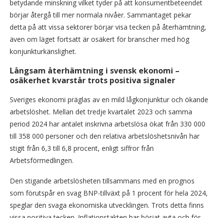
betydande minskning vilket tyder på att konsumentbeteendet
börjar återgå till mer normala nivåer. Sammantaget pekar
detta på att vissa sektorer börjar visa tecken på återhämtning,
även om läget fortsatt är osäkert för branscher med hög
konjunkturkänslighet.
Långsam återhämtning i svensk ekonomi –
osäkerhet kvarstår trots positiva signaler
Sveriges ekonomi präglas av en mild lågkonjunktur och ökande
arbetslöshet. Mellan det tredje kvartalet 2023 och samma
period 2024 har antalet inskrivna arbetslösa ökat från 330 000
till 358 000 personer och den relativa arbetslöshetsnivån har
stigit från 6,3 till 6,8 procent, enligt siffror från
Arbetsförmedlingen.
Den stigande arbetslösheten tillsammans med en prognos
som förutspår en svag BNP-tillväxt på 1 procent för hela 2024,
speglar den svaga ekonomiska utvecklingen. Trots detta finns
vissa positiva tecken. Inflationstakten har börjat avta och för