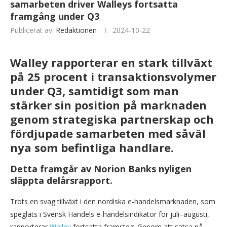
samarbeten driver Walleys fortsatta
framgång under Q3
Publicerat av:
Redaktionen
2024-10-22
Walley rapporterar en stark tillväxt
på 25 procent i transaktionsvolymer
under Q3, samtidigt som man
stärker sin position på marknaden
genom strategiska partnerskap och
fördjupade samarbeten med såväl
nya som befintliga handlare.
Detta framgår av Norion Banks nyligen
släppta delårsrapport.
Trots en svag tillväxt i den nordiska e-handelsmarknaden, som
speglats i Svensk Handels e-handelsindikator för juli–augusti,
rapporterar
Walley
fortsatta framsteg. Genom att satsa på