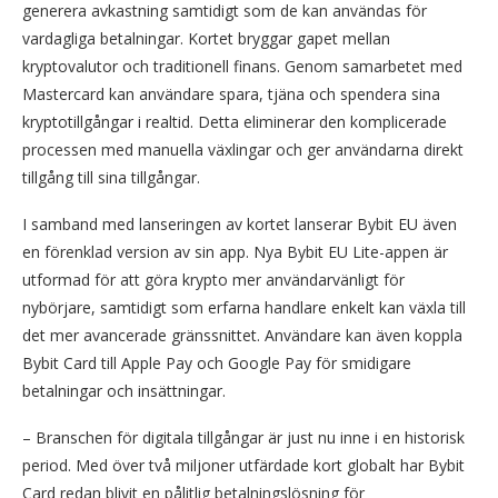
generera avkastning samtidigt som de kan användas för
vardagliga betalningar. Kortet bryggar gapet mellan
kryptovalutor och traditionell finans. Genom samarbetet med
Mastercard kan användare spara, tjäna och spendera sina
kryptotillgångar i realtid. Detta eliminerar den komplicerade
processen med manuella växlingar och ger användarna direkt
tillgång till sina tillgångar.
I samband med lanseringen av kortet lanserar Bybit EU även
en förenklad version av sin app. Nya Bybit EU Lite-appen är
utformad för att göra krypto mer användarvänligt för
nybörjare, samtidigt som erfarna handlare enkelt kan växla till
det mer avancerade gränssnittet. Användare kan även koppla
Bybit Card till Apple Pay och Google Pay för smidigare
betalningar och insättningar.
– Branschen för digitala tillgångar är just nu inne i en historisk
period. Med över två miljoner utfärdade kort globalt har Bybit
Card redan blivit en pålitlig betalningslösning för