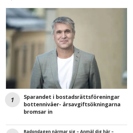
Sparandet i bostadsrättsföreningar
bottennivåer- årsavgiftsökningarna
bromsar in
Radondagen närmar sig – Anmäl dig här –