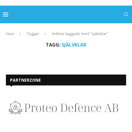
Hem
Taggar
Artiklar taggade med "självklar"
TAGG:
SJÄLVKLAR
PARTNERZONE