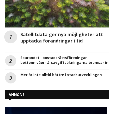
Satellitdata ger nya möjligheter att
upptäcka förändringar i tid
Sparandet i bostadsrättsföreningar
bottennivåer- årsavgiftsökningarna bromsar in
Mer är inte alltid bättre i stadsutvecklingen
ANNONS